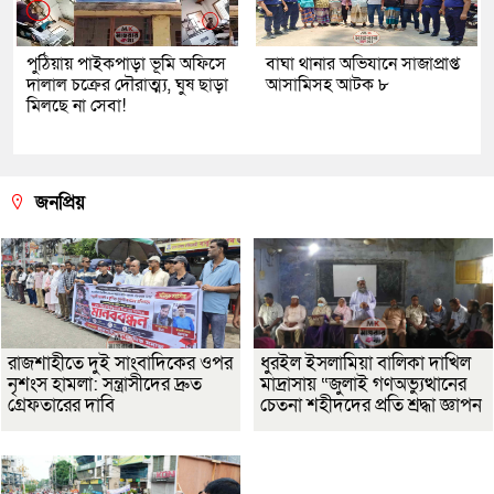
পুঠিয়ায় পাইকপাড়া ভূমি অফিসে
বাঘা থানার অভিযানে সাজাপ্রাপ্ত
দালাল চক্রের দৌরাত্ম্য, ঘুষ ছাড়া
আসামিসহ আটক ৮
মিলছে না সেবা!
জনপ্রিয়
রাজশাহীতে দুই সাংবাদিকের ওপর
ধুরইল ইসলামিয়া বালিকা দাখিল
নৃশংস হামলা: সন্ত্রাসীদের দ্রুত
মাদ্রাসায় “জুলাই গণঅভ্যুত্থানের
গ্রেফতারের দাবি
চেতনা শহীদদের প্রতি শ্রদ্ধা জ্ঞাপন