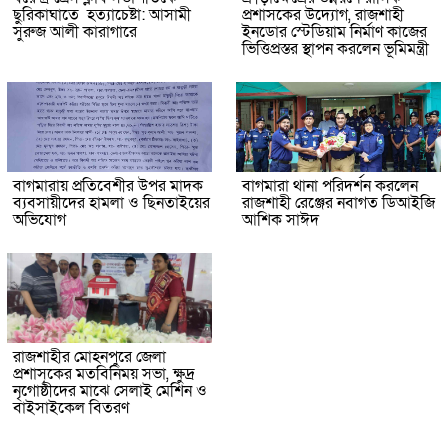
ছুরিকাঘাতে হত্যাচেষ্টা: আসামী
প্রশাসকের উদ্যোগ, রাজশাহী
সুরুজ আলী কারাগারে
ইনডোর স্টেডিয়াম নির্মাণ কাজের
ভিত্তিপ্রস্তর স্থাপন করলেন ভূমিমন্ত্রী
বাগমারায় প্রতিবেশীর উপর মাদক
বাগমারা থানা পরিদর্শন করলেন
ব্যবসায়ীদের হামলা ও ছিনতাইয়ের
রাজশাহী রেঞ্জের নবাগত ডিআইজি
অভিযোগ
আশিক সাঈদ
রাজশাহীর মোহনপুরে জেলা
প্রশাসকের মতবিনিময় সভা, ক্ষুদ্র
নৃগোষ্ঠীদের মাঝে সেলাই মেশিন ও
বাইসাইকেল বিতরণ