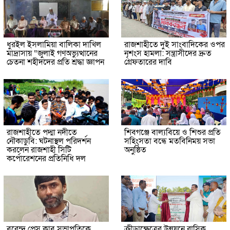
ধুরইল ইসলামিয়া বালিকা দাখিল
রাজশাহীতে দুই সাংবাদিকের ওপর
মাদ্রাসায় “জুলাই গণঅভ্যুত্থানের
নৃশংস হামলা: সন্ত্রাসীদের দ্রুত
চেতনা শহীদদের প্রতি শ্রদ্ধা জ্ঞাপন
গ্রেফতারের দাবি
রাজশাহীতে পদ্মা নদীতে
শিবগঞ্জে বাল্যবিয়ে ও শিশুর প্রতি
নৌকাডুবি: ঘটনাস্থল পরিদর্শন
সহিংসতা বন্ধে মতবিনিময় সভা
করলেন রাজশাহী সিটি
অনুষ্ঠিত
কর্পোরেশনের প্রতিনিধি দল
বরেন্দ্র প্রেস ক্লাব সভাপতিকে
ক্রীড়াক্ষেত্রের উন্নয়নে রাসিক