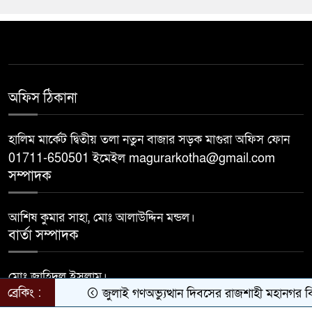
অফিস ঠিকানা
হালিম মার্কেট দ্বিতীয় তলা নতুন বাজার সড়ক মাগুরা অফিস ফোন
01711-650501 ইমেইল magurarkotha@gmail.com
সম্পাদক
আশিষ কুমার সাহা, মোঃ আলাউদ্দিন মন্ডল।
বার্তা সম্পাদক
মোঃ জাহিদুল ইসলাম।
ব্রেকিং :
জুলাই গণঅভ্যুত্থান দিবসের রাজশাহী মহানগর বিএনপ
Developed by
BDiT