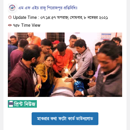
এম এফ এইচ রাজু পিরোজপুর প্রতিনিধিঃ
Update Time : ০৭:১৪:৫৭ অপরাহ্ন, সোমবার, ৮ নভেম্বর ২০২১
৭৫৮ Time View
মাগুরার কথা ফটো কার্ড ডাউনলোড