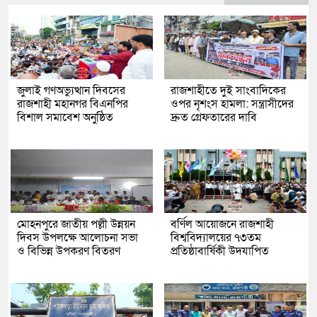
জুলাই গণঅভ্যুত্থান দিবসের
রাজশাহীতে দুই সাংবাদিকের
রাজশাহী মহানগর বিএনপির
ওপর নৃশংস হামলা: সন্ত্রাসীদের
বিশাল সমাবেশ অনুষ্ঠিত
দ্রুত গ্রেফতারের দাবি
মোহনপুরে জাতীয় পল্লী উন্নয়ন
বর্ণিল আয়োজনে রাজশাহী
দিবস উপলক্ষে আলোচনা সভা
বিশ্ববিদ্যালয়ের ৭৩তম
ও বিভিন্ন উপকরণ বিতরণ
প্রতিষ্ঠাবার্ষিকী উদযাপিত