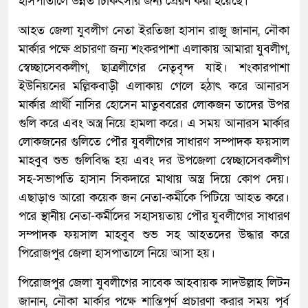
হাসপাতালে উন্নত চিকিৎসার জন্য প্রেরণ করা হয়েছে।
আহত জেলা যুবলীগ নেতা ইরতিজা হাসান রাজু জানান, নৌকা
মার্কার পক্ষে প্রচারণা জন্য শংকরপাশা এলাকায় আমারা যুবলীগ,
স্বেচ্ছাসেবকলীগ, ছাত্রলীগের নেতৃবৃন্দ যাই। শংকারপাশা
ইউনিয়নের মল্লিকবাড়ী এলাকায় গেলে হঠাৎ করে আনারস
মার্কার প্রার্থী নাসির হোসেন মাতুব্বরের লোকজন তাদের উপর
গুলি করে এবং অস্ত্র নিয়ে হামলা করে। এ সময় আনারস মার্কার
লোকজনের গুলিতে পৌর যুবলীগের সাধারণ সম্পাদক ফয়সাল
মাহবুব শুভ গুলিবিদ্ধ হয় এবং দর উপজেলা স্বেচ্ছাসেবকলীগ
সহ-সভাপতি হাসান সিকদারে মাথায় অস্ত্র দিয়ে কোপ দেয়।
এছাড়াও আরো কয়েক জন নেতা-কর্মীকে পিটিয়ে আহত করে।
পরে স্থানীয় নেতা-কর্মীদের সহাসয়তায় পৌর যুবলীগের সাধারণ
সম্পাদক ফয়সাল মাহবুব শুভ সহ আহতদের উদ্ধার করে
পিরোজপুর জেলা হাসপাতালে নিয়ে আসা হয়।
পিরোজপুর জেলা যুবলীগের সাবেক আহবায়ক সাদউল্লাহ লিটন
জানান, নৌকা মার্কার পক্ষে শান্তিপূর্ণ প্রচারণা করার সময় পূর্ব