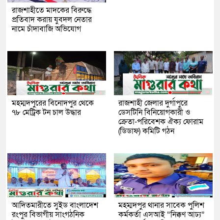
রাজশাহীতে মাদকের বিরুদ্ধে
প্রতিবাদ করায় যুবদল নেতার
নামে চাঁদাবাজি অভিযোগ
মহম্মদপুরের বিনোদপুর থেকে
রাজশাহী জেলার দুর্গাপুরে
৭৮ মেট্রিক টন চাল উদ্ধার
ডেসটিনি বিনিয়োগকারী ও
ক্রেতা-পরিবেশক ঐক্য ফোরাম
(ডিডাফ) কমিটি গঠন
আদিতমারীতে সুইড বাংলাদেশ
মহম্মদপুর থানার সাবেক পুলিশ
রংপুর বিভাগীয় সাংগঠনিক
কর্মকর্তা এসআই “নিক্কণ আঢ্য”