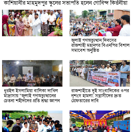
কাশিয়ানীর মাহমুদপুর স্কুলের সভাপতি হলেন গোবিন্দ কির্ত্তনীয়া
জুলাই গণঅভ্যুত্থান দিবসের
রাজশাহী মহানগর বিএনপির বিশাল
সমাবেশ অনুষ্ঠিত
ধুরইল ইসলামিয়া বালিকা দাখিল
রাজশাহীতে দুই সাংবাদিকের ওপর
মাদ্রাসায় “জুলাই গণঅভ্যুত্থানের
নৃশংস হামলা: সন্ত্রাসীদের দ্রুত
চেতনা শহীদদের প্রতি শ্রদ্ধা জ্ঞাপন
গ্রেফতারের দাবি