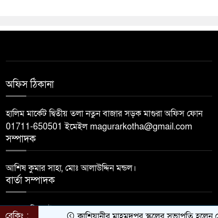
অফিস ঠিকানা
হালিম মার্কেট দ্বিতীয় তলা নতুন বাজার সড়ক মাগুরা অফিস ফোন
01711-650501 ইমেইল magurarkotha@gmail.com
সম্পাদক
আশিষ কুমার সাহা, মোঃ আলাউদ্দিন মন্ডল।
বার্তা সম্পাদক
মোঃ জাহিদুল ইসলাম।
ব্রেকিং :
কাশিয়ানীর মাহমুদপুর স্কুলের সভাপতি হলেন গোবিন্দ