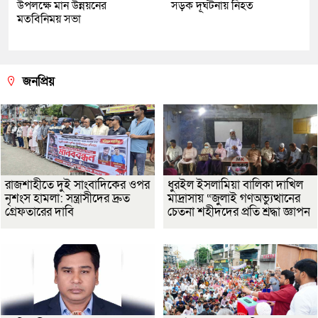
উপলক্ষে মান উন্নয়নের
সড়ক দূর্ঘটনায় নিহত
মতবিনিময় সভা
জনপ্রিয়
রাজশাহীতে দুই সাংবাদিকের ওপর
ধুরইল ইসলামিয়া বালিকা দাখিল
নৃশংস হামলা: সন্ত্রাসীদের দ্রুত
মাদ্রাসায় “জুলাই গণঅভ্যুত্থানের
গ্রেফতারের দাবি
চেতনা শহীদদের প্রতি শ্রদ্ধা জ্ঞাপন