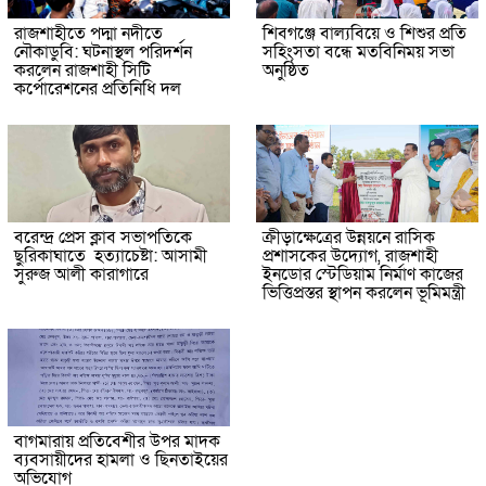
রাজশাহীতে পদ্মা নদীতে
শিবগঞ্জে বাল্যবিয়ে ও শিশুর প্রতি
নৌকাডুবি: ঘটনাস্থল পরিদর্শন
সহিংসতা বন্ধে মতবিনিময় সভা
করলেন রাজশাহী সিটি
অনুষ্ঠিত
কর্পোরেশনের প্রতিনিধি দল
বরেন্দ্র প্রেস ক্লাব সভাপতিকে
ক্রীড়াক্ষেত্রের উন্নয়নে রাসিক
ছুরিকাঘাতে হত্যাচেষ্টা: আসামী
প্রশাসকের উদ্যোগ, রাজশাহী
সুরুজ আলী কারাগারে
ইনডোর স্টেডিয়াম নির্মাণ কাজের
ভিত্তিপ্রস্তর স্থাপন করলেন ভূমিমন্ত্রী
বাগমারায় প্রতিবেশীর উপর মাদক
ব্যবসায়ীদের হামলা ও ছিনতাইয়ের
অভিযোগ