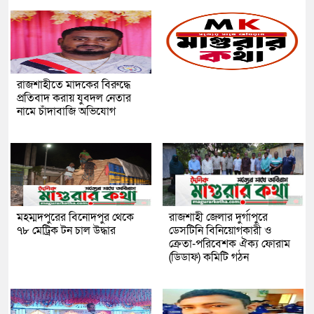
রাজশাহীতে মাদকের বিরুদ্ধে
প্রতিবাদ করায় যুবদল নেতার
নামে চাঁদাবাজি অভিযোগ
মহম্মদপুরের বিনোদপুর থেকে
রাজশাহী জেলার দুর্গাপুরে
৭৮ মেট্রিক টন চাল উদ্ধার
ডেসটিনি বিনিয়োগকারী ও
ক্রেতা-পরিবেশক ঐক্য ফোরাম
(ডিডাফ) কমিটি গঠন