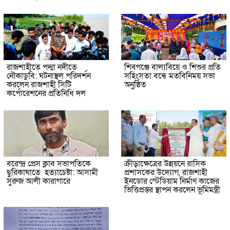
রাজশাহীতে পদ্মা নদীতে
শিবগঞ্জে বাল্যবিয়ে ও শিশুর প্রতি
নৌকাডুবি: ঘটনাস্থল পরিদর্শন
সহিংসতা বন্ধে মতবিনিময় সভা
করলেন রাজশাহী সিটি
অনুষ্ঠিত
কর্পোরেশনের প্রতিনিধি দল
বরেন্দ্র প্রেস ক্লাব সভাপতিকে
ক্রীড়াক্ষেত্রের উন্নয়নে রাসিক
ছুরিকাঘাতে হত্যাচেষ্টা: আসামী
প্রশাসকের উদ্যোগ, রাজশাহী
সুরুজ আলী কারাগারে
ইনডোর স্টেডিয়াম নির্মাণ কাজের
ভিত্তিপ্রস্তর স্থাপন করলেন ভূমিমন্ত্রী