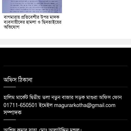
বাগমারায় প্রতিবেশীর উপর মাদক
ব্যবসায়ীদের হামলা ও ছিনতাইয়ের
অভিযোগ
অফিস ঠিকানা
হালিম মার্কেট দ্বিতীয় তলা নতুন বাজার সড়ক মাগুরা অফিস ফোন
01711-650501 ইমেইল magurarkotha@gmail.com
সম্পাদক
আশিষ কুমার সাহা, মোঃ আলাউদ্দিন মন্ডল।