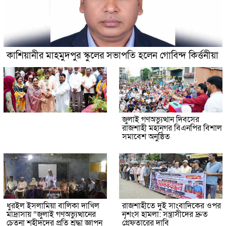
কাশিয়ানীর মাহমুদপুর স্কুলের সভাপতি হলেন গোবিন্দ কির্ত্তনীয়া
জুলাই গণঅভ্যুত্থান দিবসের
রাজশাহী মহানগর বিএনপির বিশাল
সমাবেশ অনুষ্ঠিত
ধুরইল ইসলামিয়া বালিকা দাখিল
রাজশাহীতে দুই সাংবাদিকের ওপর
মাদ্রাসায় “জুলাই গণঅভ্যুত্থানের
নৃশংস হামলা: সন্ত্রাসীদের দ্রুত
চেতনা শহীদদের প্রতি শ্রদ্ধা জ্ঞাপন
গ্রেফতারের দাবি