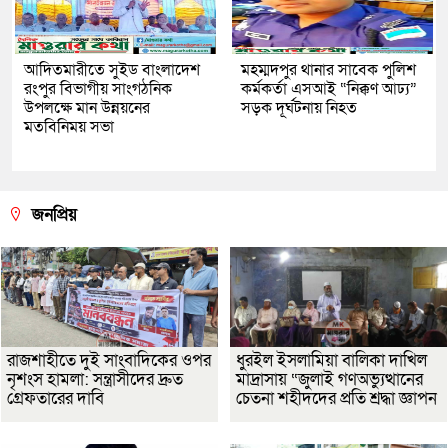
আদিতমারীতে সুইড বাংলাদেশ
মহম্মদপুর থানার সাবেক পুলিশ
রংপুর বিভাগীয় সাংগঠনিক
কর্মকর্তা এসআই “নিক্কণ আঢ্য”
উপলক্ষে মান উন্নয়নের
সড়ক দূর্ঘটনায় নিহত
মতবিনিময় সভা
জনপ্রিয়
রাজশাহীতে দুই সাংবাদিকের ওপর
ধুরইল ইসলামিয়া বালিকা দাখিল
নৃশংস হামলা: সন্ত্রাসীদের দ্রুত
মাদ্রাসায় “জুলাই গণঅভ্যুত্থানের
গ্রেফতারের দাবি
চেতনা শহীদদের প্রতি শ্রদ্ধা জ্ঞাপন