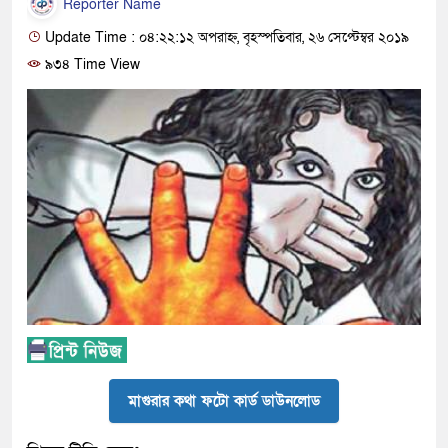
Reporter Name
Update Time : ০৪:২২:১২ অপরাহ্ন, বৃহস্পতিবার, ২৬ সেপ্টেম্বর ২০১৯
৯৩৪ Time View
মাগুরার কথা ফটো কার্ড ডাউনলোড