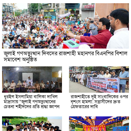
জুলাই গণঅভ্যুত্থান দিবসের রাজশাহী মহানগর বিএনপির বিশাল
সমাবেশ অনুষ্ঠিত
ধুরইল ইসলামিয়া বালিকা দাখিল
রাজশাহীতে দুই সাংবাদিকের ওপর
মাদ্রাসায় “জুলাই গণঅভ্যুত্থানের
নৃশংস হামলা: সন্ত্রাসীদের দ্রুত
চেতনা শহীদদের প্রতি শ্রদ্ধা জ্ঞাপন
গ্রেফতারের দাবি