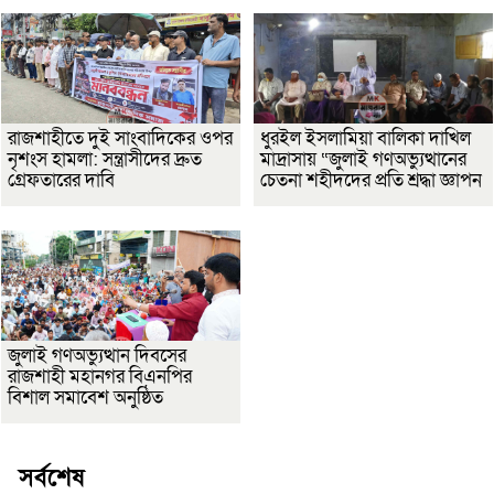
রাজশাহীতে দুই সাংবাদিকের ওপর
ধুরইল ইসলামিয়া বালিকা দাখিল
নৃশংস হামলা: সন্ত্রাসীদের দ্রুত
মাদ্রাসায় “জুলাই গণঅভ্যুত্থানের
গ্রেফতারের দাবি
চেতনা শহীদদের প্রতি শ্রদ্ধা জ্ঞাপন
জুলাই গণঅভ্যুত্থান দিবসের
রাজশাহী মহানগর বিএনপির
বিশাল সমাবেশ অনুষ্ঠিত
সর্বশেষ