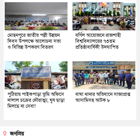
মোহনপুরে জাতীয় পল্লী উন্নয়ন
বর্ণিল আয়োজনে রাজশাহী
দিবস উপলক্ষে আলোচনা সভা
বিশ্ববিদ্যালয়ের ৭৩তম
ও বিভিন্ন উপকরণ বিতরণ
প্রতিষ্ঠাবার্ষিকী উদযাপিত
পুঠিয়ায় পাইকপাড়া ভূমি অফিসে
বাঘা থানার অভিযানে সাজাপ্রাপ্ত
দালাল চক্রের দৌরাত্ম্য, ঘুষ ছাড়া
আসামিসহ আটক ৮
মিলছে না সেবা!
জনপ্রিয়