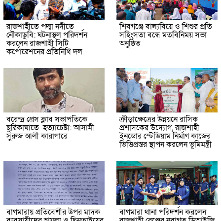
রাজশাহীতে পদ্মা নদীতে
শিবগঞ্জে বাল্যবিয়ে ও শিশুর প্রতি
নৌকাডুবি: ঘটনাস্থল পরিদর্শন
সহিংসতা বন্ধে মতবিনিময় সভা
করলেন রাজশাহী সিটি
অনুষ্ঠিত
কর্পোরেশনের প্রতিনিধি দল
বরেন্দ্র প্রেস ক্লাব সভাপতিকে
ক্রীড়াক্ষেত্রের উন্নয়নে রাসিক
ছুরিকাঘাতে হত্যাচেষ্টা: আসামী
প্রশাসকের উদ্যোগ, রাজশাহী
সুরুজ আলী কারাগারে
ইনডোর স্টেডিয়াম নির্মাণ কাজের
ভিত্তিপ্রস্তর স্থাপন করলেন ভূমিমন্ত্রী
বাগমারায় প্রতিবেশীর উপর মাদক
বাগমারা থানা পরিদর্শন করলেন
ব্যবসায়ীদের হামলা ও ছিনতাইয়ের
রাজশাহী রেঞ্জের নবাগত ডিআইজি