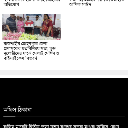
অভিযোগ
আশিক সাঈদ
রাজশাহীর মোহনপুরে জেলা
প্রশাসকের মতবিনিময় সভা, ক্ষুদ্র
নৃগোষ্ঠীদের মাঝে সেলাই মেশিন ও
বাইসাইকেল বিতরণ
অফিস ঠিকানা
হালিম মার্কেট দ্বিতীয় তলা নতুন বাজার সড়ক মাগুরা অফিস ফোন