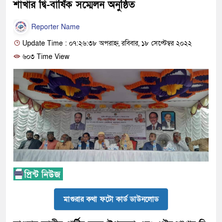
শাখার দ্বি-বার্ষিক সম্মেলন অনুষ্ঠিত
Reporter Name
Update Time : ০৭:২৬:৩৮ অপরাহ্ন, রবিবার, ১৮ সেপ্টেম্বর ২০২২
৬০৩ Time View
মাগুরার কথা ফটো কার্ড ডাউনলোড