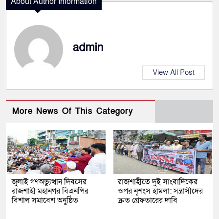
About Author Information
admin
View All Post
More News Of This Category
জুলাই গণঅভ্যুত্থান দিবসের
রাজশাহীতে দুই সাংবাদিকের
রাজশাহী মহানগর বিএনপির
ওপর নৃশংস হামলা: সন্ত্রাসীদের
বিশাল সমাবেশ অনুষ্ঠিত
দ্রুত গ্রেফতারের দাবি