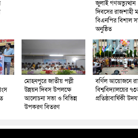
র
জুলাই গণঅভ্যুত্থান
ন
দিবসের রাজশাহী 
বিএনপির বিশাল স
অনুষ্ঠিত
মোহনপুরে জাতীয় পল্লী
বর্ণিল আয়োজনে র
শংস
উন্নয়ন দিবস উপলক্ষে
বিশ্ববিদ্যালয়ের ৭
ুত
আলোচনা সভা ও বিভিন্ন
প্রতিষ্ঠাবার্ষিকী উদ
উপকরণ বিতরণ