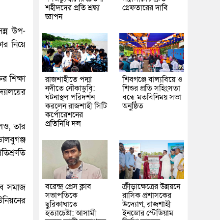
শহীদদের প্রতি শ্রদ্ধা
গ্রেফতারের দাবি
জ্ঞাপন
ন্ন উপ-
কার নিয়ে
র শিক্ষা
রাজশাহীতে পদ্মা
শিবগঞ্জে বাল্যবিয়ে ও
নদীতে নৌকাডুবি:
শিশুর প্রতি সহিংসতা
দ্যালয়ের
ঘটনাস্থল পরিদর্শন
বন্ধে মতবিনিময় সভা
করলেন রাজশাহী সিটি
অনুষ্ঠিত
কর্পোরেশনের
প্রতিনিধি দল
েও, তার
লবুগঞ্জ
তিশ্রুতি
বরেন্দ্র প্রেস ক্লাব
ক্রীড়াক্ষেত্রের উন্নয়নে
যুব সমাজ
সভাপতিকে
রাসিক প্রশাসকের
উনিয়নের
ছুরিকাঘাতে
উদ্যোগ, রাজশাহী
হত্যাচেষ্টা: আসামী
ইনডোর স্টেডিয়াম