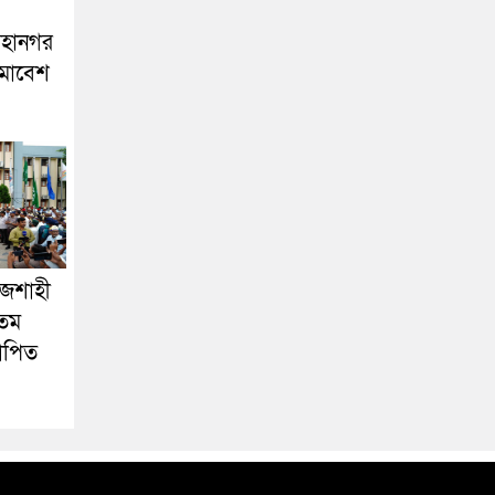
মহানগর
মাবেশ
াজশাহী
৩তম
যাপিত