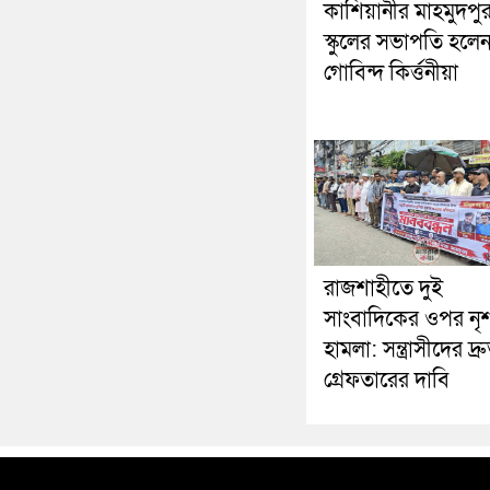
কাশিয়ানীর মাহমুদপু
স্কুলের সভাপতি হলে
গোবিন্দ কির্ত্তনীয়া
রাজশাহীতে দুই
সাংবাদিকের ওপর নৃ
হামলা: সন্ত্রাসীদের দ্র
গ্রেফতারের দাবি