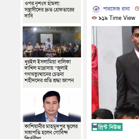
ওপর নৃশংস হামলা:
পারভেজ রানা
সন্ত্রাসীদের দ্রুত গ্রেফতারের
দাবি
৯১৯ Time View
ধুরইল ইসলামিয়া বালিকা
দাখিল মাদ্রাসায় “জুলাই
গণঅভ্যুত্থানের চেতনা
শহীদদের প্রতি শ্রদ্ধা জ্ঞাপন
কাশিয়ানীর মাহমুদপুর স্কুলের
সভাপতি হলেন গোবিন্দ
কির্ত্তনীয়া