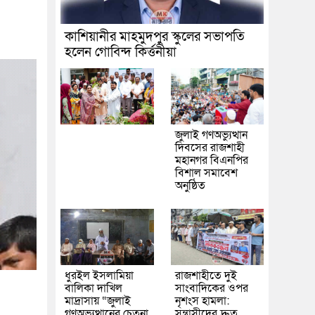
কাশিয়ানীর মাহমুদপুর স্কুলের সভাপতি
হলেন গোবিন্দ কির্ত্তনীয়া
জুলাই গণঅভ্যুত্থান
দিবসের রাজশাহী
মহানগর বিএনপির
বিশাল সমাবেশ
অনুষ্ঠিত
ধুরইল ইসলামিয়া
রাজশাহীতে দুই
বালিকা দাখিল
সাংবাদিকের ওপর
মাদ্রাসায় “জুলাই
নৃশংস হামলা:
গণঅভ্যুত্থানের চেতনা
সন্ত্রাসীদের দ্রুত