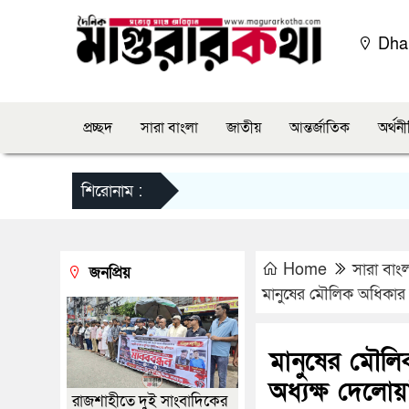
Dha
প্রচ্ছদ
সারা বাংলা
জাতীয়
আন্তর্জাতিক
অর্থন
শিরোনাম :
Home
সারা বাং
জনপ্রিয়
মানুষের মৌলিক অধিকার নি
মানুষের মৌলিক
অধ্যক্ষ দেলো
রাজশাহীতে দুই সাংবাদিকের