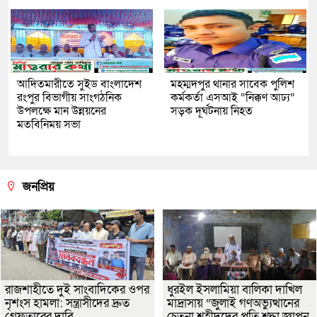
আদিতমারীতে সুইড বাংলাদেশ
মহম্মদপুর থানার সাবেক পুলিশ
রংপুর বিভাগীয় সাংগঠনিক
কর্মকর্তা এসআই “নিক্কণ আঢ্য”
উপলক্ষে মান উন্নয়নের
সড়ক দূর্ঘটনায় নিহত
মতবিনিময় সভা
জনপ্রিয়
রাজশাহীতে দুই সাংবাদিকের ওপর
ধুরইল ইসলামিয়া বালিকা দাখিল
নৃশংস হামলা: সন্ত্রাসীদের দ্রুত
মাদ্রাসায় “জুলাই গণঅভ্যুত্থানের
গ্রেফতারের দাবি
চেতনা শহীদদের প্রতি শ্রদ্ধা জ্ঞাপন