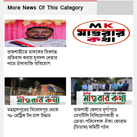
More News Of This Category
রাজশাহীতে মাদকের বিরুদ্ধে
প্রতিবাদ করায় যুবদল নেতার
নামে চাঁদাবাজি অভিযোগ
মহম্মদপুরের বিনোদপুর থেকে
রাজশাহী জেলার দুর্গাপুরে
৭৮ মেট্রিক টন চাল উদ্ধার
ডেসটিনি বিনিয়োগকারী ও
ক্রেতা-পরিবেশক ঐক্য ফোরাম
(ডিডাফ) কমিটি গঠন