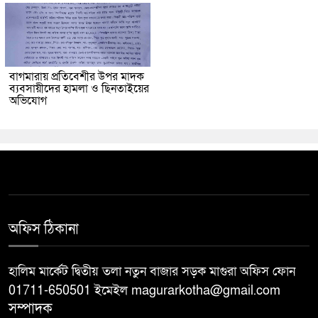
বাগমারায় প্রতিবেশীর উপর মাদক
ব্যবসায়ীদের হামলা ও ছিনতাইয়ের
অভিযোগ
অফিস ঠিকানা
হালিম মার্কেট দ্বিতীয় তলা নতুন বাজার সড়ক মাগুরা অফিস ফোন
01711-650501 ইমেইল magurarkotha@gmail.com
সম্পাদক