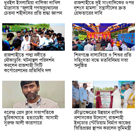
ধুরইল ইসলামিয়া বালিকা দাখিল
রাজশাহীতে দুই সাংবাদিকের ওপর
মাদ্রাসায় “জুলাই গণঅভ্যুত্থানের
নৃশংস হামলা: সন্ত্রাসীদের দ্রুত
চেতনা শহীদদের প্রতি শ্রদ্ধা জ্ঞাপন
গ্রেফতারের দাবি
রাজশাহীতে পদ্মা নদীতে
শিবগঞ্জে বাল্যবিয়ে ও শিশুর প্রতি
নৌকাডুবি: ঘটনাস্থল পরিদর্শন
সহিংসতা বন্ধে মতবিনিময় সভা
করলেন রাজশাহী সিটি
অনুষ্ঠিত
কর্পোরেশনের প্রতিনিধি দল
বরেন্দ্র প্রেস ক্লাব সভাপতিকে
ক্রীড়াক্ষেত্রের উন্নয়নে রাসিক
ছুরিকাঘাতে হত্যাচেষ্টা: আসামী
প্রশাসকের উদ্যোগ, রাজশাহী
সুরুজ আলী কারাগারে
ইনডোর স্টেডিয়াম নির্মাণ কাজের
ভিত্তিপ্রস্তর স্থাপন করলেন ভূমিমন্ত্রী