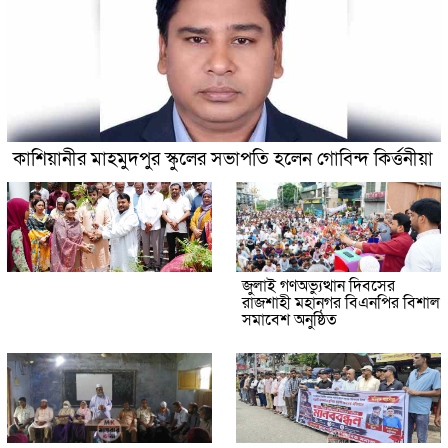
কাশিয়ানীর মাহমুদপুর স্কুলের সভাপতি হলেন গোবিন্দ কির্ত্তনীয়া
জুলাই গণঅভ্যুত্থান দিবসের
রাজশাহী মহানগর বিএনপির বিশাল
সমাবেশ অনুষ্ঠিত