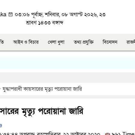
aka
০৩:০৬ পূর্বাহ্ন, শনিবার, ০৮ অগাস্ট ২০২৬, ২৩
শ্রাবণ ১৪৩৩ বঙ্গাব্দ
ীতি
আইন ও বিচার
খেলা ধুলা
তথ্য প্রযুক্তি
বিনোদন
রাজ
যুদ্ধাপরাধী কায়সারের মৃত্যু পরোয়ানা জারি
য়সারের মৃত্যু পরোয়ানা জারি
e
৫৪:৪৪ অপরাহ্ন, বৃহস্পতিবার, ২২ অক্টোবর ২০২০
৯৬১ Time