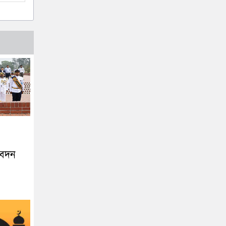
িবেদন