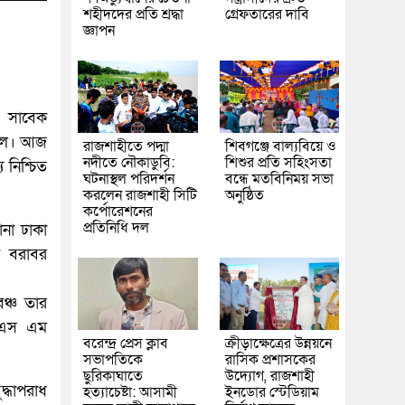
শহীদদের প্রতি শ্রদ্ধা
গ্রেফতারের দাবি
জ্ঞাপন
 ও সাবেক
ুনাল। আজ
রাজশাহীতে পদ্মা
শিবগঞ্জে বাল্যবিয়ে ও
নদীতে নৌকাডুবি:
শিশুর প্রতি সহিংসতা
 নিশ্চিত
ঘটনাস্থল পরিদর্শন
বন্ধে মতবিনিময় সভা
করলেন রাজশাহী সিটি
অনুষ্ঠিত
কর্পোরেশনের
প্রতিনিধি দল
ানা ঢাকা
েট বরাবর
ঞ্চ তার
 এস এম
বরেন্দ্র প্রেস ক্লাব
ক্রীড়াক্ষেত্রের উন্নয়নে
সভাপতিকে
রাসিক প্রশাসকের
ছুরিকাঘাতে
উদ্যোগ, রাজশাহী
দ্ধাপরাধ
হত্যাচেষ্টা: আসামী
ইনডোর স্টেডিয়াম