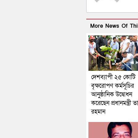
More News Of Thi
দেশব্যাপী ২৫ কোটি
বৃক্ষরোপণ কর্মসূচির
আনুষ্ঠানিক উদ্বোধন
করেছেন প্রধানমন্ত্রী 
রহমান