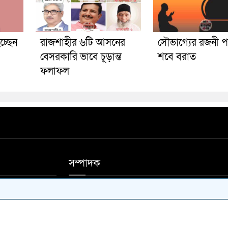
চ্ছেন
রাজশাহীর ৬টি আসনের
সৌভাগ্যের রজনী পব
বেসরকারি ভাবে চূড়ান্ত
শবে বরাত
ফলাফল
সম্পাদক
ফিস ফোন 01711-
আশিষ কুমার সাহা, মোঃ আলাউদ্দিন মন্ডল।