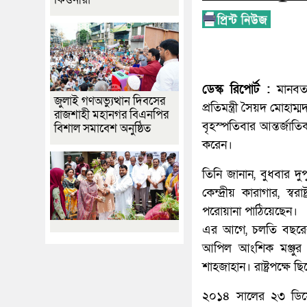
ডেস্ক রিপোর্ট :
মানবতা
জুলাই গণঅভ্যুত্থান দিবসের
প্রতিমন্ত্রী সৈয়দ মোহা
রাজশাহী মহানগর বিএনপির
বৃহস্পতিবার আন্তর্জাতি
বিশাল সমাবেশ অনুষ্ঠিত
করেন।
তিনি জানান, বুধবার দু
কেন্দ্রীয় কারাগার, স্ব
পরোয়ানা পাঠিয়েছেন।
এর আগে, চলতি বছরের 
আপিল আংশিক মঞ্জুর
শাহজাহান। রাষ্ট্রপক্ষে
২০১৪ সালের ২৩ ডিসেম্