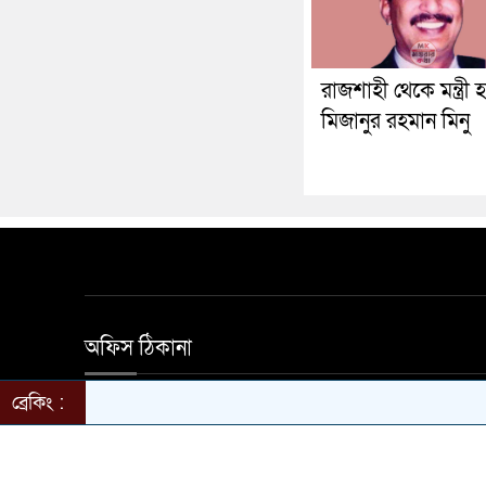
রাজশাহী থেকে মন্ত্রী হ
মিজানুর রহমান মিনু
অফিস ঠিকানা
ব্রেকিং :
হালিম মার্কেট দ্বিতীয় তলা নতুন বাজার সড়ক মাগুরা অ
650501 ইমেইল magurarkotha@gmail.com