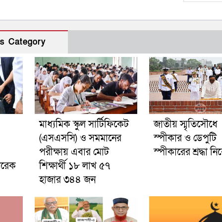
s Category
মাধ্যমিক স্কুল সার্টিফিকেট
জাতীয় স্মৃতিসৌধে
(এসএসসি) ও সমমানের
স্পীকার ও ডেপুটি
পরীক্ষায় এবার মোট
স্পীকারের শ্রদ্ধা ন
তারেক
শিক্ষার্থী ১৮ লাখ ৫৭
হাজার ৩৪৪ জন