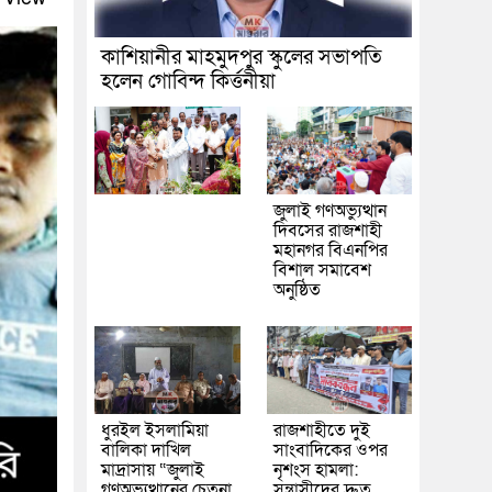
কাশিয়ানীর মাহমুদপুর স্কুলের সভাপতি
হলেন গোবিন্দ কির্ত্তনীয়া
জুলাই গণঅভ্যুত্থান
দিবসের রাজশাহী
মহানগর বিএনপির
বিশাল সমাবেশ
অনুষ্ঠিত
ধুরইল ইসলামিয়া
রাজশাহীতে দুই
বালিকা দাখিল
সাংবাদিকের ওপর
মাদ্রাসায় “জুলাই
নৃশংস হামলা:
গণঅভ্যুত্থানের চেতনা
সন্ত্রাসীদের দ্রুত