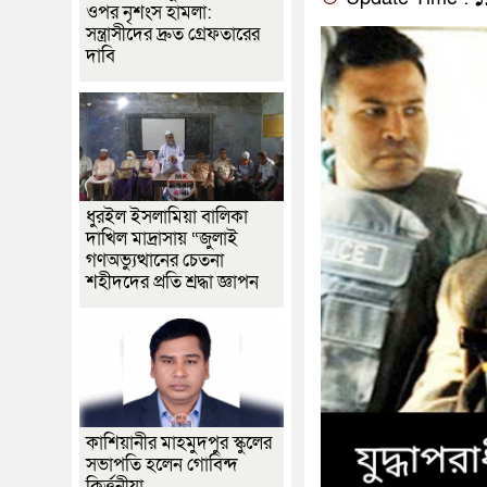
ওপর নৃশংস হামলা:
সন্ত্রাসীদের দ্রুত গ্রেফতারের
দাবি
ধুরইল ইসলামিয়া বালিকা
দাখিল মাদ্রাসায় “জুলাই
গণঅভ্যুত্থানের চেতনা
শহীদদের প্রতি শ্রদ্ধা জ্ঞাপন
কাশিয়ানীর মাহমুদপুর স্কুলের
সভাপতি হলেন গোবিন্দ
কির্ত্তনীয়া