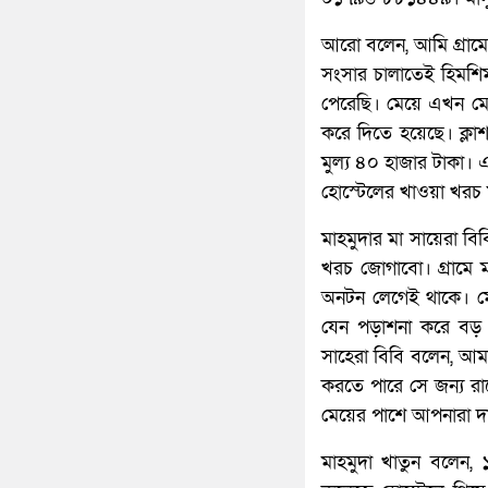
আরো বলেন, আমি গ্রামে
সংসার চালাতেই হিমশি
পেরেছি। মেয়ে এখন মেড
করে দিতে হয়েছে। ক্লা
মুল্য ৪০ হাজার টাকা।
হোস্টেলের খাওয়া খরচ
মাহমুদার মা সায়েরা বি
খরচ জোগাবো। গ্রামে 
অনটন লেগেই থাকে। মেয়
যেন পড়াশনা করে বড় ড
সাহেরা বিবি বলেন, আমার
করতে পারে সে জন্য রা
মেয়ের পাশে আপনারা দা
মাহমুদা খাতুন বলেন,