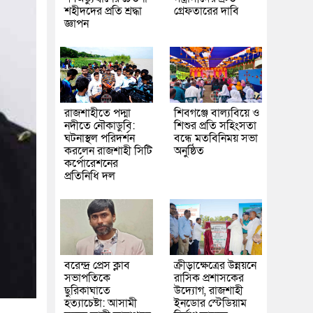
শহীদদের প্রতি শ্রদ্ধা
গ্রেফতারের দাবি
জ্ঞাপন
রাজশাহীতে পদ্মা
শিবগঞ্জে বাল্যবিয়ে ও
নদীতে নৌকাডুবি:
শিশুর প্রতি সহিংসতা
ঘটনাস্থল পরিদর্শন
বন্ধে মতবিনিময় সভা
করলেন রাজশাহী সিটি
অনুষ্ঠিত
কর্পোরেশনের
প্রতিনিধি দল
বরেন্দ্র প্রেস ক্লাব
ক্রীড়াক্ষেত্রের উন্নয়নে
সভাপতিকে
রাসিক প্রশাসকের
ছুরিকাঘাতে
উদ্যোগ, রাজশাহী
হত্যাচেষ্টা: আসামী
ইনডোর স্টেডিয়াম