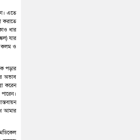
কা। এতে
া করাতে
াকাও ধার
্কল) যার
তা কলম ও
কে পড়ার
রে অভাব
্না করেন
ে পারেন।
স্তবায়ন
োধ আমার
মেডিকেল