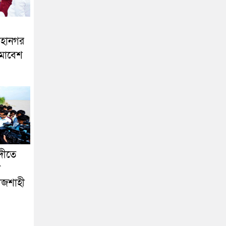
মহানগর
মাবেশ
দীতে
ল
াজশাহী