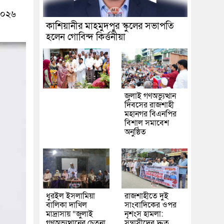
 ২০২৬
কাশিয়ানীর মাহমুদপুর স্কুলের সভাপতি
হলেন গোবিন্দ কির্ত্তনীয়া
জুলাই গণঅভ্যুত্থান
দিবসের রাজশাহী
মহানগর বিএনপির
বিশাল সমাবেশ
অনুষ্ঠিত
ধুরইল ইসলামিয়া
রাজশাহীতে দুই
বালিকা দাখিল
সাংবাদিকের ওপর
মাদ্রাসায় “জুলাই
নৃশংস হামলা:
গণঅভ্যুত্থানের চেতনা
সন্ত্রাসীদের দ্রুত