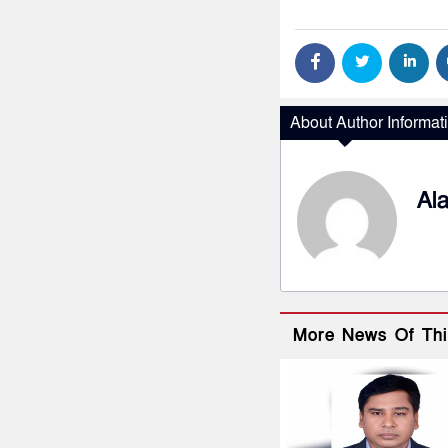
About Author Informat
Al
More News Of Thi