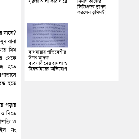
সুরুজ আলী কারাগারে
নির্মাণ কাজের
ভিত্তিপ্রস্তর স্থাপন
করলেন ভূমিমন্ত্রী
য়ে যাবে?
সুদ রানা
েয়ে মিম
বাগমারায় প্রতিবেশীর
উপর মাদক
লয় থেকে
ব্যবসায়ীদের হামলা ও
েজ হতে
ছিনতাইয়ের অভিযোগ
াসপাতালে
ন্ধ হতে
়ে পড়ার
কাও দিতে
াশক্তি ও
াইল নং