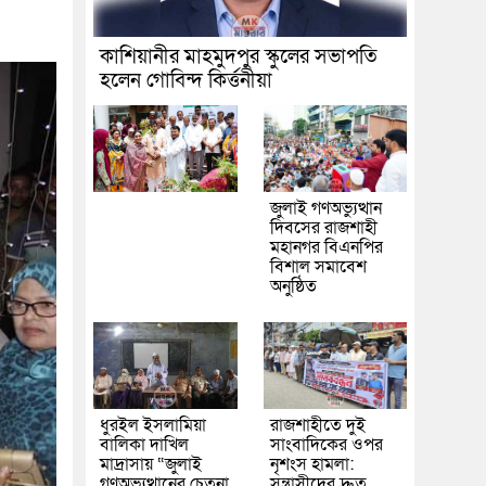
কাশিয়ানীর মাহমুদপুর স্কুলের সভাপতি
হলেন গোবিন্দ কির্ত্তনীয়া
জুলাই গণঅভ্যুত্থান
দিবসের রাজশাহী
মহানগর বিএনপির
বিশাল সমাবেশ
অনুষ্ঠিত
ধুরইল ইসলামিয়া
রাজশাহীতে দুই
বালিকা দাখিল
সাংবাদিকের ওপর
মাদ্রাসায় “জুলাই
নৃশংস হামলা:
গণঅভ্যুত্থানের চেতনা
সন্ত্রাসীদের দ্রুত