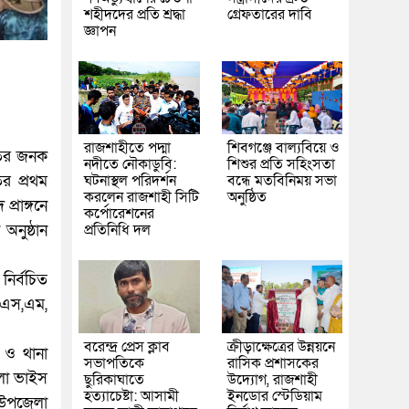
শহীদদের প্রতি শ্রদ্ধা
গ্রেফতারের দাবি
জ্ঞাপন
রাজশাহীতে পদ্মা
শিবগঞ্জে বাল্যবিয়ে ও
াতির জনক
নদীতে নৌকাডুবি:
শিশুর প্রতি সহিংসতা
ঘটনাস্থল পরিদর্শন
বন্ধে মতবিনিময় সভা
র প্রথম
করলেন রাজশাহী সিটি
অনুষ্ঠিত
্রাঙ্গনে
কর্পোরেশনের
প্রতিনিধি দল
অনুষ্ঠান
নির্বচিত
 এস,এম,
বরেন্দ্র প্রেস ক্লাব
ক্রীড়াক্ষেত্রের উন্নয়নে
 ও থানা
সভাপতিকে
রাসিক প্রশাসকের
েলা ভাইস
ছুরিকাঘাতে
উদ্যোগ, রাজশাহী
হত্যাচেষ্টা: আসামী
ইনডোর স্টেডিয়াম
 উপজেলা