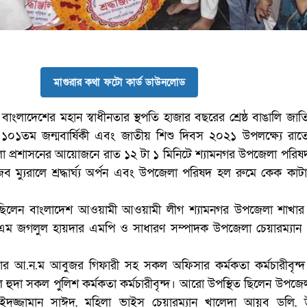
মাগুরার কথা ফটো কার্ড ডাউনলোড
বাংলাদেশের মহান স্বাধীনতার স্থপতি হাজার বছরের শ্রেষ্ঠ বাঙালি জ
১০১তম জন্মবার্ষিকী এবং জাতীয় শিশু দিবস ২০২১ উপলক্ষ্যে রাতে
া প্রশাসনের আয়োজনে রাত ১২ টা ১ মিনিটে শ্যামনগর উপজেলা পরিষদ প
ুজিব ম্যুরালে শ্রদ্ধার্ঘ্য অর্পন এবং উপজেলা পরিষদ হল রুমে কেক কাটা 
িত ছিলেন বাংলাদেশ আওয়ামী আওয়ামী লীগ শ্যামনগর উপজেলা শাখার 
এম জগলুল হায়দার এমপি ও সাধারণ সম্পাদক উপজেলা চেয়ারম্যান
সার আ.ন.ম আবুজর গিফারী সহ সকল অফিসার কর্মকতা কর্মচারীবৃন্দ
ল হুদা সকল পুলিশ কর্মকতা কর্মচারীবৃন্দ। আরো উপস্থিত ছিলেন উপজ
 সাইদুজ্জামান সাঈদ, মহিলা ভাইস চেয়ারম্যান খালেদা আয়ুব ডলি,