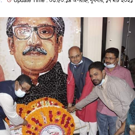
ি:
Update Time : ০৩:৫০:১৯ অপরাহ্ন, বুধবার, ১৭ মার্চ ২০২১