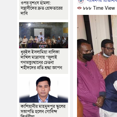
শ্যামনগর প্রতিনিধ
ওপর নৃশংস হামলা:
সন্ত্রাসীদের দ্রুত গ্রেফতারের
৮৮৮ Time View
দাবি
ধুরইল ইসলামিয়া বালিকা
দাখিল মাদ্রাসায় “জুলাই
গণঅভ্যুত্থানের চেতনা
শহীদদের প্রতি শ্রদ্ধা জ্ঞাপন
কাশিয়ানীর মাহমুদপুর স্কুলের
সভাপতি হলেন গোবিন্দ
কির্ত্তনীয়া