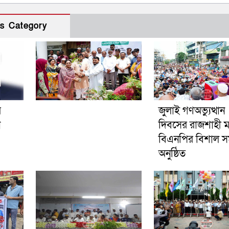
s Category
র
জুলাই গণঅভ্যুত্থান
ন
দিবসের রাজশাহী 
বিএনপির বিশাল স
অনুষ্ঠিত