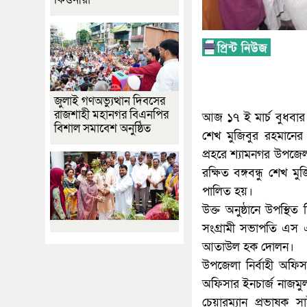
জুলাই গণঅভ্যুত্থান দিবসের
রাজশাহী মহানগর বিএনপির
আজ ১৭ ই মার্চ বুধবার 
বিশাল সমাবেশ অনুষ্ঠিত
শেখ মুজিবুর রহমানের 
প্রহরে শ্যামনগর উপজেল
রক্ষিত বঙ্গবন্ধু শেখ ম
পালিত হয়।
উক্ত অনুষ্ঠানে উপস্থ
সংগ্রামী সভাপতি এস 
আতাউল হক দোলন।
উপজেলা নির্বাহী অফি
অফিসার ইনচার্জ নাজমু
চেয়ারম্যান প্রভাষক