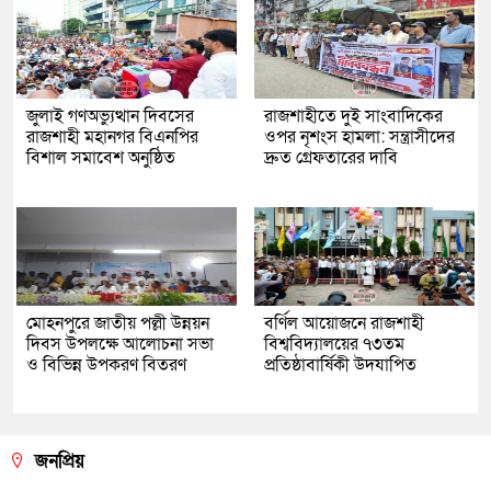
জুলাই গণঅভ্যুত্থান দিবসের
রাজশাহীতে দুই সাংবাদিকের
রাজশাহী মহানগর বিএনপির
ওপর নৃশংস হামলা: সন্ত্রাসীদের
বিশাল সমাবেশ অনুষ্ঠিত
দ্রুত গ্রেফতারের দাবি
মোহনপুরে জাতীয় পল্লী উন্নয়ন
বর্ণিল আয়োজনে রাজশাহী
দিবস উপলক্ষে আলোচনা সভা
বিশ্ববিদ্যালয়ের ৭৩তম
ও বিভিন্ন উপকরণ বিতরণ
প্রতিষ্ঠাবার্ষিকী উদযাপিত
জনপ্রিয়