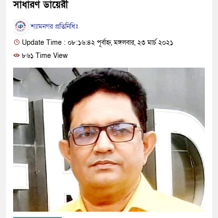
সাধারণ ডায়েরী
শ্যামনগর প্রতিনিধিঃ
Update Time : ০৮:১৬:৪২ পূর্বাহ্ন, মঙ্গলবার, ২৩ মার্চ ২০২১
৮৬১ Time View