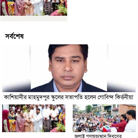
সর্বশেষ
কাশিয়ানীর মাহমুদপুর স্কুলের সভাপতি হলেন গোবিন্দ কির্ত্তনীয়া
জুলাই গণঅভ্যুত্থান দিবসের