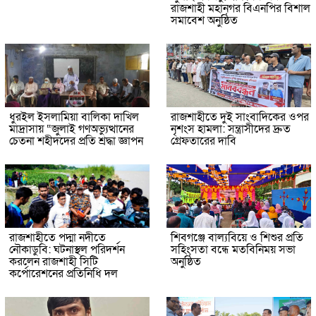
রাজশাহী মহানগর বিএনপির বিশাল
সমাবেশ অনুষ্ঠিত
ধুরইল ইসলামিয়া বালিকা দাখিল
রাজশাহীতে দুই সাংবাদিকের ওপর
মাদ্রাসায় “জুলাই গণঅভ্যুত্থানের
নৃশংস হামলা: সন্ত্রাসীদের দ্রুত
চেতনা শহীদদের প্রতি শ্রদ্ধা জ্ঞাপন
গ্রেফতারের দাবি
রাজশাহীতে পদ্মা নদীতে
শিবগঞ্জে বাল্যবিয়ে ও শিশুর প্রতি
নৌকাডুবি: ঘটনাস্থল পরিদর্শন
সহিংসতা বন্ধে মতবিনিময় সভা
করলেন রাজশাহী সিটি
অনুষ্ঠিত
কর্পোরেশনের প্রতিনিধি দল