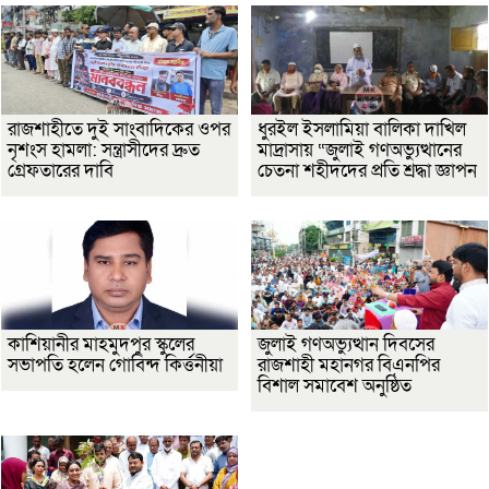
রাজশাহীতে দুই সাংবাদিকের ওপর
ধুরইল ইসলামিয়া বালিকা দাখিল
নৃশংস হামলা: সন্ত্রাসীদের দ্রুত
মাদ্রাসায় “জুলাই গণঅভ্যুত্থানের
গ্রেফতারের দাবি
চেতনা শহীদদের প্রতি শ্রদ্ধা জ্ঞাপন
কাশিয়ানীর মাহমুদপুর স্কুলের
জুলাই গণঅভ্যুত্থান দিবসের
সভাপতি হলেন গোবিন্দ কির্ত্তনীয়া
রাজশাহী মহানগর বিএনপির
বিশাল সমাবেশ অনুষ্ঠিত