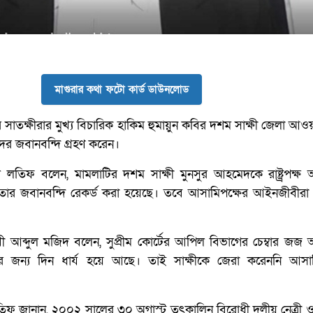
মাগুরার কথা ফটো কার্ড ডাউনলোড
র সাতক্ষীরার মুখ্য বিচারিক হাকিম হুমায়ুন কবির দশম সাক্ষী জেলা আও
র জবানবন্দি গ্রহণ করেন।
ুল লতিফ বলেন, মামলাটির দশম সাক্ষী মুনসুর আহমেদকে রাষ্ট্র্রপক্
তার জবানবন্দি রেকর্ড করা হয়েছে। তবে আসামিপক্ষের আইনজীবীরা স
 আব্দুল মজিদ বলেন, সুপ্রীম কোর্টের আপিল বিভাগের চেম্বার জজ
র জন্য দিন ধার্য হয়ে আছে। তাই সাক্ষীকে জেরা করেননি আসাম
িফ জানান, ২০০২ সালের ৩০ অগাস্ট তৎকালিন বিরোধী দলীয় নেত্রী ও 