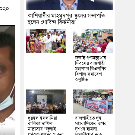
২০২০
কাশিয়ানীর মাহমুদপুর স্কুলের সভাপতি
হলেন গোবিন্দ কির্ত্তনীয়া
জুলাই গণঅভ্যুত্থান
দিবসের রাজশাহী
মহানগর বিএনপির
বিশাল সমাবেশ
অনুষ্ঠিত
ধুরইল ইসলামিয়া
রাজশাহীতে দুই
বালিকা দাখিল
সাংবাদিকের ওপর
মাদ্রাসায় “জুলাই
নৃশংস হামলা:
গণঅভ্যুত্থানের চেতনা
সন্ত্রাসীদের দ্রুত