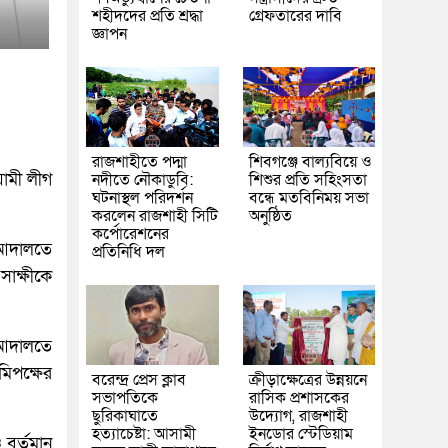
শহীদদের প্রতি শ্রদ্ধা
গ্রেফতারের দাবি
জ্ঞাপন
রাজশাহীতে পদ্মা
শিবগঞ্জে বাল্যবিয়ে ও
য়ামী লীগ
নদীতে নৌকাডুবি:
শিশুর প্রতি সহিংসতা
ঘটনাস্থল পরিদর্শন
বন্ধে মতবিনিময় সভা
করলেন রাজশাহী সিটি
অনুষ্ঠিত
কর্পোরেশনের
ষ আদালতে
প্রতিনিধি দল
াক্ষীকে
 আদালতে
িপক্ষের
বরেন্দ্র প্রেস ক্লাব
ক্রীড়াক্ষেত্রের উন্নয়নে
সভাপতিকে
রাসিক প্রশাসকের
ছুরিকাঘাতে
উদ্যোগ, রাজশাহী
হত্যাচেষ্টা: আসামী
ইনডোর স্টেডিয়াম
বর্তমান