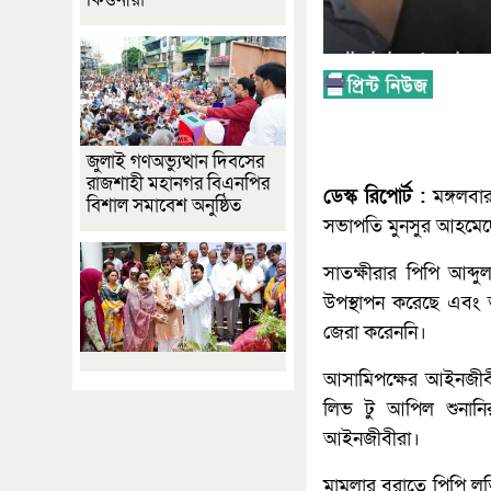
জুলাই গণঅভ্যুত্থান দিবসের
রাজশাহী মহানগর বিএনপির
ডেস্ক রিপোর্ট :
মঙ্গলবা
বিশাল সমাবেশ অনুষ্ঠিত
সভাপতি মুনসুর আহমেদে
সাতক্ষীরার পিপি আব্দ
উপস্থাপন করেছে এবং 
জেরা করেননি।
আসামিপক্ষের আইনজীবী
লিভ টু আপিল শুনানি
আইনজীবীরা।
মামলার বরাতে পিপি লত