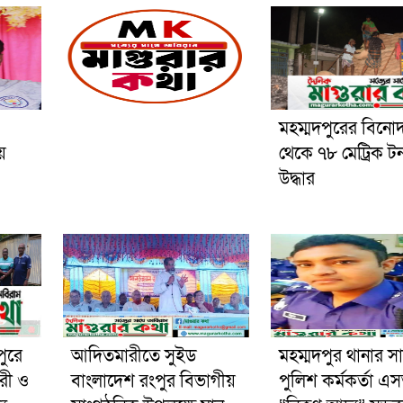
মহম্মদপুরের বিনো
য়
থেকে ৭৮ মেট্রিক ট
উদ্ধার
পুরে
আদিতমারীতে সুইড
মহম্মদপুর থানার স
রী ও
বাংলাদেশ রংপুর বিভাগীয়
পুলিশ কর্মকর্তা 