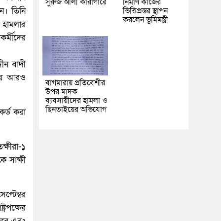
সুরুজ আলী কারাগারে
নির্মাণ কাজের
ভিত্তিপ্রস্তর স্থাপন
েন। তিনি
করলেন ভূমিমন্ত্রী
 হামলার
র্মীদের
ীন বাদী
চয় আরও
বাগমারায় প্রতিবেশীর
উপর মাদক
ব্যবসায়ীদের হামলা ও
ছিনতাইয়ের অভিযোগ
র্ড করা
্ষীরা-১
 সাক্ষী
প্টেম্বর
রপক্ষের