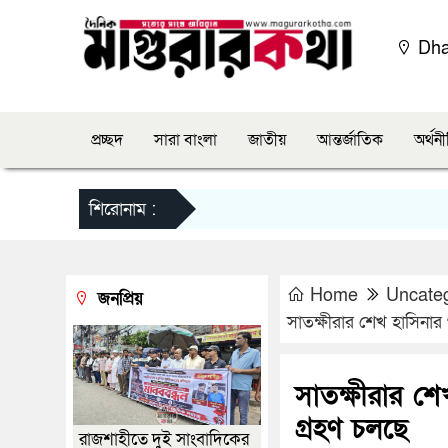
Dh
প্রচ্ছদ
সারা বাংলা
জাতীয়
আন্তর্জাতিক
অর্থন
শিরোনাম :
Home
Uncate
জনপ্রিয়
সাতক্ষীরার শেখ হাসিনার 
সাতক্ষীরার শে
গ্রহণ চলছে
রাজশাহীতে দুই সাংবাদিকের