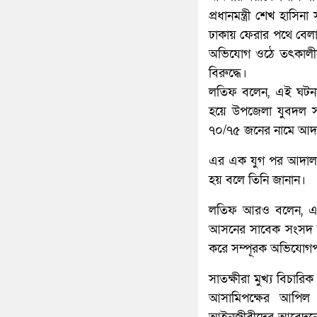
প্রধানমন্ত্রী শেখ হাস
ঢাকায় ফেরার পথে বেল
অভিযোগ ওঠে তৎকালীন 
বিরুদ্ধে।
লতিফ বলেন, এই ঘটনা
হয়ে উপজেলা যুবদল 
৭০/৭৫ জনের নামে আদ
এর এক যুগ পর আদালতে
হয় বলে তিনি জানান।
লতিফ আরও বলেন, এর
আসনের সাবেক সংসদ সদ
করে সম্পূরক অভিযোগপত
সাতক্ষীরা মুখ্য বিচার
আসামিপক্ষের আপিল আ