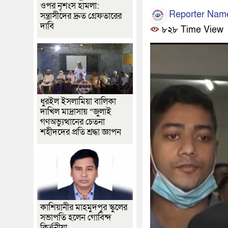
ওপর নৃশংস হামলা:
Reporter Nam
সন্ত্রাসীদের দ্রুত গ্রেফতারের
দাবি
৮২৮ Time View
ধুরইল ইসলামিয়া বালিকা
দাখিল মাদ্রাসায় “জুলাই
গণঅভ্যুত্থানের চেতনা
শহীদদের প্রতি শ্রদ্ধা জ্ঞাপন
কাশিয়ানীর মাহমুদপুর স্কুলের
সভাপতি হলেন গোবিন্দ
কির্ত্তনীয়া