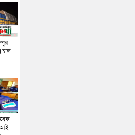
দপুর
ন চাল
াবেক
এসআই