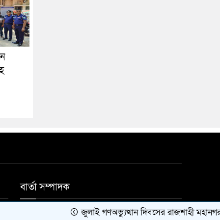
নে
সহ
বার্তা সম্পাদক
জুলাই গণঅভ্যুত্থান দিবসের রাজশাহী মহানগর বিএন
মোঃ জাহিদুল ইসলাম।