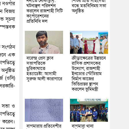
নদীতে নৌকাডুবি:
শিশুর প্রতি সহিংসতা
 নওগাঁর
ঘটনাস্থল পরিদর্শন
বন্ধে মতবিনিময় সভা
করলেন রাজশাহী সিটি
অনুষ্ঠিত
ান বিজয়
কর্পোরেশনের
ুভ সূচনা
প্রতিনিধি দল
স্পস্তবক
ক সংগঠন
োজনে এক
বরেন্দ্র প্রেস ক্লাব
ক্রীড়াক্ষেত্রের উন্নয়নে
াপতিত্বে
সভাপতিকে
রাসিক প্রশাসকের
ছুরিকাঘাতে
উদ্যোগ, রাজশাহী
অনুষ্ঠিত
হত্যাচেষ্টা: আসামী
ইনডোর স্টেডিয়াম
জ (ওসি)
সুরুজ আলী কারাগারে
নির্মাণ কাজের
ভিত্তিপ্রস্তর স্থাপন
 সরকারি-
করলেন ভূমিমন্ত্রী
া সভা ও
পতিত্বে
ণ করেন।
বাগমারায় প্রতিবেশীর
বাগমারা থানা