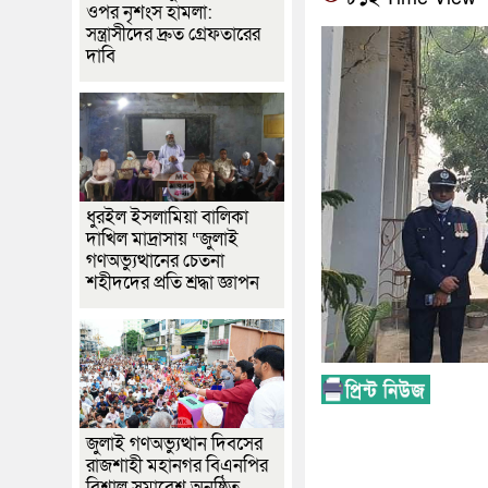
ওপর নৃশংস হামলা:
সন্ত্রাসীদের দ্রুত গ্রেফতারের
দাবি
ধুরইল ইসলামিয়া বালিকা
দাখিল মাদ্রাসায় “জুলাই
গণঅভ্যুত্থানের চেতনা
শহীদদের প্রতি শ্রদ্ধা জ্ঞাপন
জুলাই গণঅভ্যুত্থান দিবসের
রাজশাহী মহানগর বিএনপির
বিশাল সমাবেশ অনুষ্ঠিত