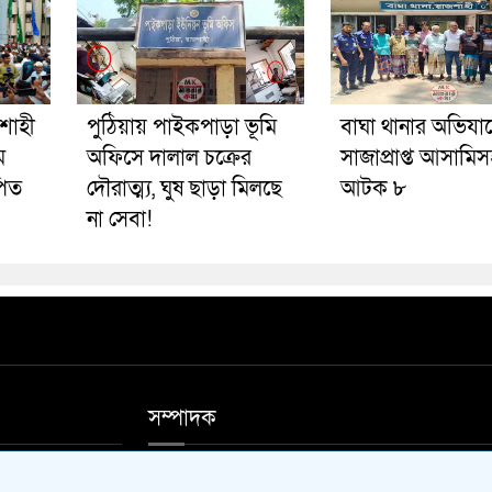
শাহী
পুঠিয়ায় পাইকপাড়া ভূমি
বাঘা থানার অভিযা
ম
অফিসে দালাল চক্রের
সাজাপ্রাপ্ত আসামি
পিত
দৌরাত্ম্য, ঘুষ ছাড়া মিলছে
আটক ৮
না সেবা!
সম্পাদক
ফিস ফোন 01711-
আশিষ কুমার সাহা, মোঃ আলাউদ্দিন মন্ডল।