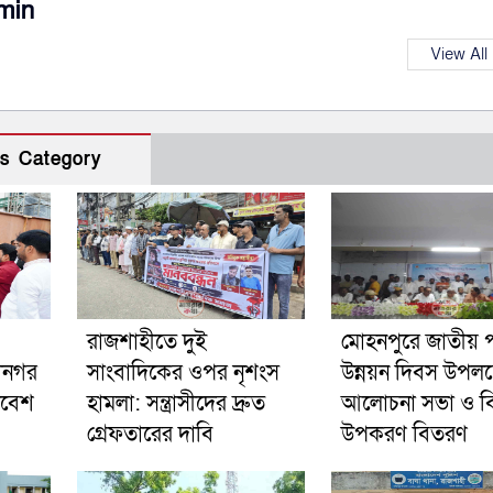
min
View All
s Category
রাজশাহীতে দুই
মোহনপুরে জাতীয় পল
ানগর
সাংবাদিকের ওপর নৃশংস
উন্নয়ন দিবস উপলক্
াবেশ
হামলা: সন্ত্রাসীদের দ্রুত
আলোচনা সভা ও বিভ
গ্রেফতারের দাবি
উপকরণ বিতরণ