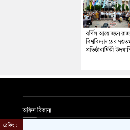
বর্ণিল আয়োজনে রাজ
বিশ্ববিদ্যালয়ের ৭৩ত
প্রতিষ্ঠাবার্ষিকী উদযা
অফিস ঠিকানা
ব্রেকিং :
হালিম মার্কেট দ্বিতীয় তলা নতুন বাজার সড়ক মাগুরা অ