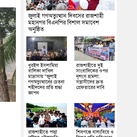
জুলাই গণঅভ্যুত্থান দিবসের রাজশাহী
মহানগর বিএনপির বিশাল সমাবেশ
অনুষ্ঠিত
ধুরইল ইসলামিয়া
রাজশাহীতে দুই
বালিকা দাখিল
সাংবাদিকের ওপর
মাদ্রাসায় “জুলাই
নৃশংস হামলা:
গণঅভ্যুত্থানের চেতনা
সন্ত্রাসীদের দ্রুত
শহীদদের প্রতি শ্রদ্ধা
গ্রেফতারের দাবি
জ্ঞাপন
রাজশাহীতে পদ্মা
শিবগঞ্জে বাল্যবিয়ে ও