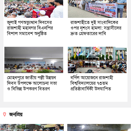
জুলাই গণঅভ্যুত্থান দিবসের
রাজশাহীতে দুই সাংবাদিকের
রাজশাহী মহানগর বিএনপির
ওপর নৃশংস হামলা: সন্ত্রাসীদের
বিশাল সমাবেশ অনুষ্ঠিত
দ্রুত গ্রেফতারের দাবি
মোহনপুরে জাতীয় পল্লী উন্নয়ন
বর্ণিল আয়োজনে রাজশাহী
দিবস উপলক্ষে আলোচনা সভা
বিশ্ববিদ্যালয়ের ৭৩তম
ও বিভিন্ন উপকরণ বিতরণ
প্রতিষ্ঠাবার্ষিকী উদযাপিত
জনপ্রিয়