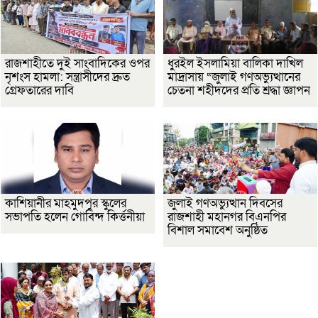
রাজশাহীতে দুই সাংবাদিকের ওপর
ধুরইল ইসলামিয়া বালিকা দাখিল
নৃশংস হামলা: সন্ত্রাসীদের দ্রুত
মাদ্রাসায় “জুলাই গণঅভ্যুত্থানের
গ্রেফতারের দাবি
চেতনা শহীদদের প্রতি শ্রদ্ধা জ্ঞাপন
কাশিয়ানীর মাহমুদপুর স্কুলের
জুলাই গণঅভ্যুত্থান দিবসের
সভাপতি হলেন গোবিন্দ কির্ত্তনীয়া
রাজশাহী মহানগর বিএনপির
বিশাল সমাবেশ অনুষ্ঠিত