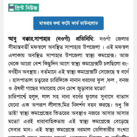
মাগুরার কথা ফটো কার্ড ডাউনলোড
আবু বক্কার,সাপাহার (নওগাঁ) প্রতিনিধি:
নওগাঁ জেলার
সীমান্তবর্তী মফস্বলে অবস্থিত সাপাহার উপজেলা । এই মফস্বল
এলাকায় অবস্থিত সাপাহার উপজেলা স্বাস্থ্য কমপ্লেক্স। আজ
থেকে আরো বেশ কিছুদিন আগে স্বাস্থ্য কমপ্লেক্সটি চলছিলো রং-
বর্ণহীন অবস্থায়। বর্তমানে এই স্বাস্থ্য কমপ্লেক্সটি সেজেছে স্ব বর্ণে
। হাসপাতাল চত্বরের চারিদিকে নানান ধরণের ফুল ,ফল , বনজ
ও ঔষধী গাছের সমারোহ যেন চোখ জুড়াবার মতো!
চারিপার্শ্বে হলুদ, লাল সহ নানা বর্ণের ফুলের সুবাসে বাতাস
যেনো এক অপরূপ লীলাভ‚মির নিদর্শণ বহন করছে। শুধু কি
তাই! স্বাস্থ্য কমপ্লেক্সের ভিতরের অবস্থাও নজরে আসার আসার
মতো! এরই ধারাবাহিকতায় এই স্বাস্থ্য কমপ্লেক্সে বেড়েছে
সেবার মান। এই স্বাস্থ্য কমপ্লেক্সে নরমাল ডেলিভারীর সংখ্যা