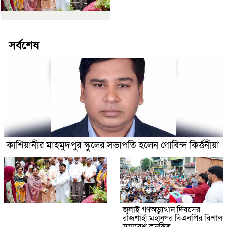
সর্বশেষ
কাশিয়ানীর মাহমুদপুর স্কুলের সভাপতি হলেন গোবিন্দ কির্ত্তনীয়া
জুলাই গণঅভ্যুত্থান দিবসের
রাজশাহী মহানগর বিএনপির বিশাল