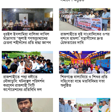
সমাবেশ অনুষ্ঠিত
ধুরইল ইসলামিয়া বালিকা দাখিল
রাজশাহীতে দুই সাংবাদিকের ওপর
মাদ্রাসায় “জুলাই গণঅভ্যুত্থানের
নৃশংস হামলা: সন্ত্রাসীদের দ্রুত
চেতনা শহীদদের প্রতি শ্রদ্ধা জ্ঞাপন
গ্রেফতারের দাবি
রাজশাহীতে পদ্মা নদীতে
শিবগঞ্জে বাল্যবিয়ে ও শিশুর প্রতি
নৌকাডুবি: ঘটনাস্থল পরিদর্শন
সহিংসতা বন্ধে মতবিনিময় সভা
করলেন রাজশাহী সিটি
অনুষ্ঠিত
কর্পোরেশনের প্রতিনিধি দল