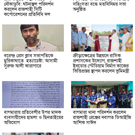
নৌকাডুবি: ঘটনাস্থল পরিদর্শন
সহিংসতা বন্ধে মতবিনিময় সভা
করলেন রাজশাহী সিটি
অনুষ্ঠিত
কর্পোরেশনের প্রতিনিধি দল
বরেন্দ্র প্রেস ক্লাব সভাপতিকে
ক্রীড়াক্ষেত্রের উন্নয়নে রাসিক
ছুরিকাঘাতে হত্যাচেষ্টা: আসামী
প্রশাসকের উদ্যোগ, রাজশাহী
সুরুজ আলী কারাগারে
ইনডোর স্টেডিয়াম নির্মাণ কাজের
ভিত্তিপ্রস্তর স্থাপন করলেন ভূমিমন্ত্রী
বাগমারায় প্রতিবেশীর উপর মাদক
বাগমারা থানা পরিদর্শন করলেন
ব্যবসায়ীদের হামলা ও ছিনতাইয়ের
রাজশাহী রেঞ্জের নবাগত ডিআইজি
অভিযোগ
আশিক সাঈদ