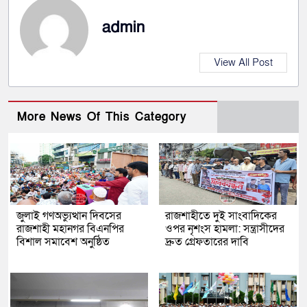
admin
View All Post
More News Of This Category
জুলাই গণঅভ্যুত্থান দিবসের
রাজশাহীতে দুই সাংবাদিকের
রাজশাহী মহানগর বিএনপির
ওপর নৃশংস হামলা: সন্ত্রাসীদের
বিশাল সমাবেশ অনুষ্ঠিত
দ্রুত গ্রেফতারের দাবি