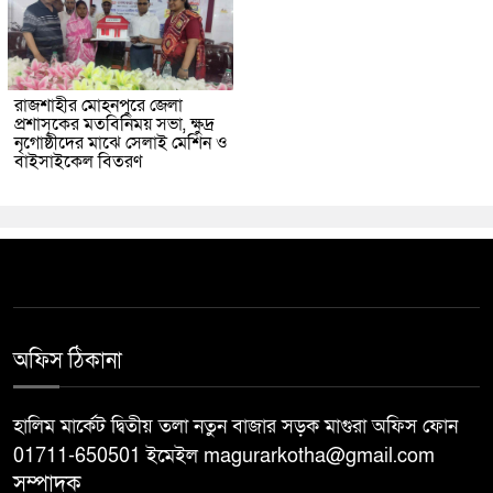
রাজশাহীর মোহনপুরে জেলা
প্রশাসকের মতবিনিময় সভা, ক্ষুদ্র
নৃগোষ্ঠীদের মাঝে সেলাই মেশিন ও
বাইসাইকেল বিতরণ
অফিস ঠিকানা
হালিম মার্কেট দ্বিতীয় তলা নতুন বাজার সড়ক মাগুরা অফিস ফোন
01711-650501 ইমেইল magurarkotha@gmail.com
সম্পাদক