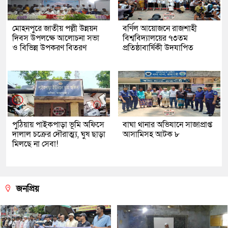
মোহনপুরে জাতীয় পল্লী উন্নয়ন
বর্ণিল আয়োজনে রাজশাহী
দিবস উপলক্ষে আলোচনা সভা
বিশ্ববিদ্যালয়ের ৭৩তম
ও বিভিন্ন উপকরণ বিতরণ
প্রতিষ্ঠাবার্ষিকী উদযাপিত
পুঠিয়ায় পাইকপাড়া ভূমি অফিসে
বাঘা থানার অভিযানে সাজাপ্রাপ্ত
দালাল চক্রের দৌরাত্ম্য, ঘুষ ছাড়া
আসামিসহ আটক ৮
মিলছে না সেবা!
জনপ্রিয়