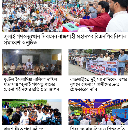
জুলাই গণঅভ্যুত্থান দিবসের রাজশাহী মহানগর বিএনপির বিশাল
সমাবেশ অনুষ্ঠিত
ধুরইল ইসলামিয়া বালিকা দাখিল
রাজশাহীতে দুই সাংবাদিকের ওপর
মাদ্রাসায় “জুলাই গণঅভ্যুত্থানের
নৃশংস হামলা: সন্ত্রাসীদের দ্রুত
চেতনা শহীদদের প্রতি শ্রদ্ধা জ্ঞাপন
গ্রেফতারের দাবি
রাজশাহীতে পদ্মা নদীতে
শিবগঞ্জে বাল্যবিয়ে ও শিশুর প্রতি