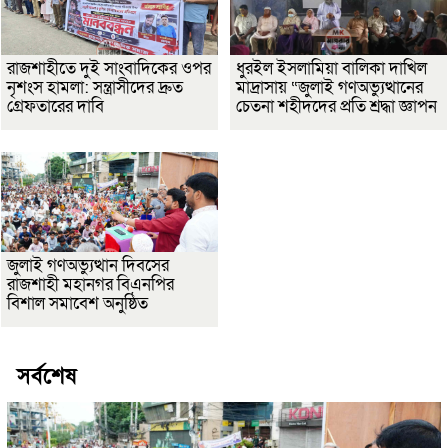
রাজশাহীতে দুই সাংবাদিকের ওপর
ধুরইল ইসলামিয়া বালিকা দাখিল
নৃশংস হামলা: সন্ত্রাসীদের দ্রুত
মাদ্রাসায় “জুলাই গণঅভ্যুত্থানের
গ্রেফতারের দাবি
চেতনা শহীদদের প্রতি শ্রদ্ধা জ্ঞাপন
জুলাই গণঅভ্যুত্থান দিবসের
রাজশাহী মহানগর বিএনপির
বিশাল সমাবেশ অনুষ্ঠিত
সর্বশেষ