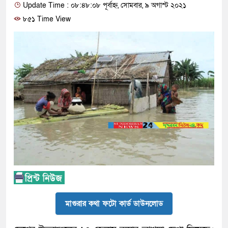
Update Time : ০৮:৪৮:০৮ পূর্বাহ্ন, সোমবার, ৯ অগাস্ট ২০২১
৮৫১ Time View
মাগুরার কথা ফটো কার্ড ডাউনলোড