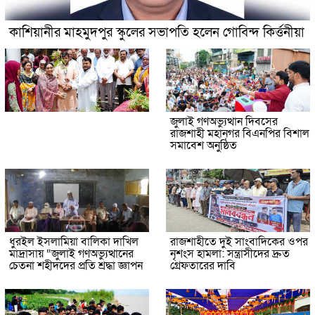
কাশিয়ানীর মাহমুদপুর স্কুলের সভাপতি হলেন গোবিন্দ কির্ত্তনীয়া
জুলাই গণঅভ্যুত্থান দিবসের
রাজশাহী মহানগর বিএনপির বিশাল
সমাবেশ অনুষ্ঠিত
ধুরইল ইসলামিয়া বালিকা দাখিল
রাজশাহীতে দুই সাংবাদিকের ওপর
মাদ্রাসায় “জুলাই গণঅভ্যুত্থানের
নৃশংস হামলা: সন্ত্রাসীদের দ্রুত
চেতনা শহীদদের প্রতি শ্রদ্ধা জ্ঞাপন
গ্রেফতারের দাবি