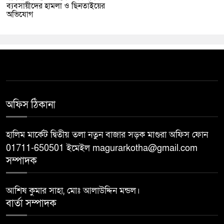
ব্যবসায়ীদের হামলা ও ছিনতাইয়ের
অভিযোগ
অফিস ঠিকানা
হালিম মার্কেট দ্বিতীয় তলা নতুন বাজার সড়ক মাগুরা অফিস ফোন
01711-650501 ইমেইল magurarkotha@gmail.com
সম্পাদক
আশিষ কুমার সাহা, মোঃ আলাউদ্দিন মন্ডল।
বার্তা সম্পাদক