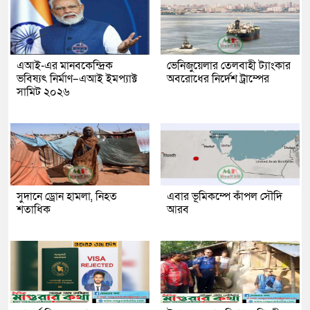
এআই-এর মানবকেন্দ্রিক
ভেনিজুয়েলার তেলবাহী ট্যাংকার
ভবিষ্যৎ নির্মাণ–এআই ইমপ্যাক্ট
অবরোধের নির্দেশ ট্রাম্পের
সামিট ২০২৬
সুদানে ড্রোন হামলা, নিহত
এবার ভূমিকম্পে কাঁপল সৌদি
শতাধিক
আরব