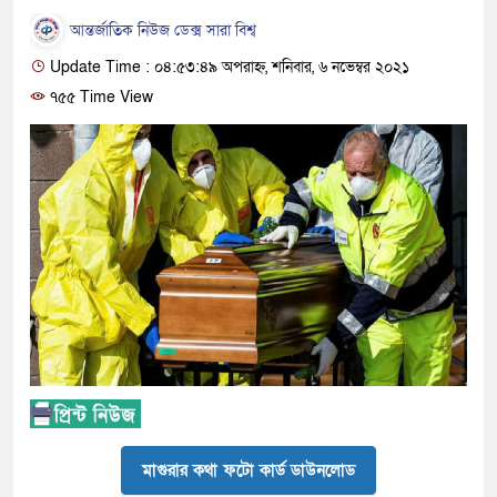
আন্তর্জাতিক নিউজ ডেক্স সারা বিশ্ব
Update Time : ০৪:৫৩:৪৯ অপরাহ্ন, শনিবার, ৬ নভেম্বর ২০২১
৭৫৫ Time View
মাগুরার কথা ফটো কার্ড ডাউনলোড