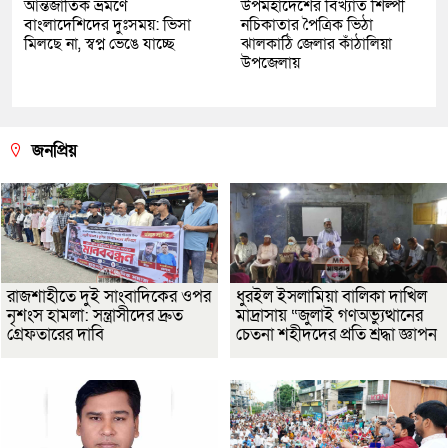
আন্তর্জাতিক ভ্রমণে
উপমহাদেশের বিখ্যাত শিল্পী
বাংলাদেশিদের দুঃসময়: ভিসা
নচিকাতার পৈত্রিক ভিঠা
মিলছে না, স্বপ্ন ভেঙে যাচ্ছে
ঝালকাঠি জেলার কাঁঠালিয়া
উপজেলায়
জনপ্রিয়
রাজশাহীতে দুই সাংবাদিকের ওপর
ধুরইল ইসলামিয়া বালিকা দাখিল
নৃশংস হামলা: সন্ত্রাসীদের দ্রুত
মাদ্রাসায় “জুলাই গণঅভ্যুত্থানের
গ্রেফতারের দাবি
চেতনা শহীদদের প্রতি শ্রদ্ধা জ্ঞাপন