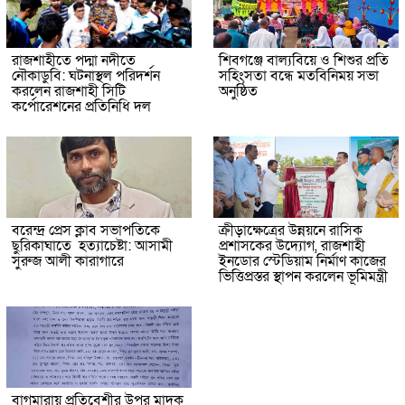
রাজশাহীতে পদ্মা নদীতে
শিবগঞ্জে বাল্যবিয়ে ও শিশুর প্রতি
নৌকাডুবি: ঘটনাস্থল পরিদর্শন
সহিংসতা বন্ধে মতবিনিময় সভা
করলেন রাজশাহী সিটি
অনুষ্ঠিত
কর্পোরেশনের প্রতিনিধি দল
বরেন্দ্র প্রেস ক্লাব সভাপতিকে
ক্রীড়াক্ষেত্রের উন্নয়নে রাসিক
ছুরিকাঘাতে হত্যাচেষ্টা: আসামী
প্রশাসকের উদ্যোগ, রাজশাহী
সুরুজ আলী কারাগারে
ইনডোর স্টেডিয়াম নির্মাণ কাজের
ভিত্তিপ্রস্তর স্থাপন করলেন ভূমিমন্ত্রী
বাগমারায় প্রতিবেশীর উপর মাদক