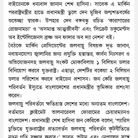
বাইডেনকে ধন্যবাদ জানান শেখ হাসিনা। সাবেক এ মার্কিন
পররাষ্ট্রমন্ত্রীর হাতে প্রধানমন্ত্রী তুলে দেন মুজিব জন্মশতবর্ষের
শুভেচ্ছা স্বারক। উপহার দেন বঙ্গবন্ধু রচিত ‘কারাগারের
রোজনামচা’ ও ‘অসমাপ্ত আত্মজীবনী’ এবং ‘সিক্রেট ডকুমেন্টস
অব ইন্টেলিজেনস ব্রাঞ্চ অন ফাদার অব দ্যা নেশন’ বই।
বৈঠকে মার্কিন প্রেসিডেন্টের জলবায়ু বিষয়ক দূত জানান,
নবায়নযোগ্য জ্বালানির জন্য প্রযুক্তি হস্তান্তর, কার্বন নিঃসরণ ও
অভিযোজনসহ জলবায়ু সংকট মোকাবিলায় ১ বিলিয়ন ডলার
বিনিয়োগ করবে যুক্তরাষ্ট্র। এছাড়া, দেশটির বকেয়া ২ বিলিয়ন
ডলার পরিশোধ করবে বাইডেন প্রশাসন। জন কেরি জলবায়ু
পরিবর্তন ইস্যুতে বাংলাদেশের প্রধানমন্ত্রীর ভূমিকার প্রশংসা
করেন।
জলবায়ু পরিবর্তনে ক্ষতিগ্রস্ত দেশের মধ্যে অন্যতম বাংলাদেশ।
বর্তমানে ক্লাইমেট ভালনারেবল ফোরামের চেয়ারম্যানও
বাংলাদেশ। প্রধানমন্ত্রী শেখ হাসিনা জন কেরিকে বলেন, ‘প্যারিস
চুক্তিতে যুক্তরাষ্ট্রের প্রত্যাবর্তন জলবায়ু পরিবর্তন কূটনীতিতে
নতুন গতি সঞ্চার করবে।’ ভারত, ভুটান এবং নেপালের সঙ্গে