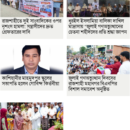
রাজশাহীতে দুই সাংবাদিকের ওপর
ধুরইল ইসলামিয়া বালিকা দাখিল
নৃশংস হামলা: সন্ত্রাসীদের দ্রুত
মাদ্রাসায় “জুলাই গণঅভ্যুত্থানের
গ্রেফতারের দাবি
চেতনা শহীদদের প্রতি শ্রদ্ধা জ্ঞাপন
কাশিয়ানীর মাহমুদপুর স্কুলের
জুলাই গণঅভ্যুত্থান দিবসের
সভাপতি হলেন গোবিন্দ কির্ত্তনীয়া
রাজশাহী মহানগর বিএনপির
বিশাল সমাবেশ অনুষ্ঠিত