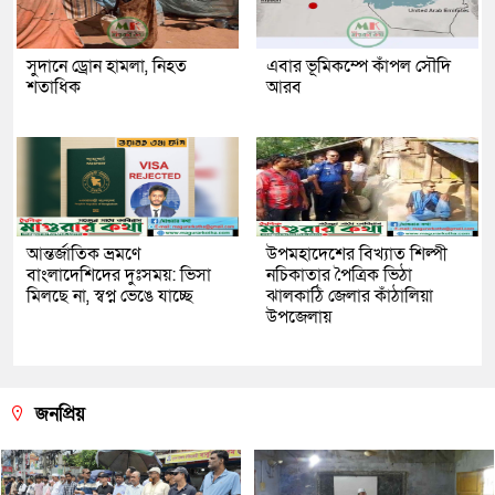
সুদানে ড্রোন হামলা, নিহত
এবার ভূমিকম্পে কাঁপল সৌদি
শতাধিক
আরব
আন্তর্জাতিক ভ্রমণে
উপমহাদেশের বিখ্যাত শিল্পী
বাংলাদেশিদের দুঃসময়: ভিসা
নচিকাতার পৈত্রিক ভিঠা
মিলছে না, স্বপ্ন ভেঙে যাচ্ছে
ঝালকাঠি জেলার কাঁঠালিয়া
উপজেলায়
জনপ্রিয়