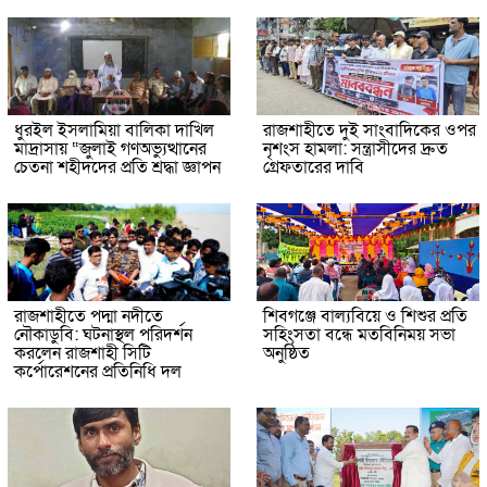
ধুরইল ইসলামিয়া বালিকা দাখিল
রাজশাহীতে দুই সাংবাদিকের ওপর
মাদ্রাসায় “জুলাই গণঅভ্যুত্থানের
নৃশংস হামলা: সন্ত্রাসীদের দ্রুত
চেতনা শহীদদের প্রতি শ্রদ্ধা জ্ঞাপন
গ্রেফতারের দাবি
রাজশাহীতে পদ্মা নদীতে
শিবগঞ্জে বাল্যবিয়ে ও শিশুর প্রতি
নৌকাডুবি: ঘটনাস্থল পরিদর্শন
সহিংসতা বন্ধে মতবিনিময় সভা
করলেন রাজশাহী সিটি
অনুষ্ঠিত
কর্পোরেশনের প্রতিনিধি দল