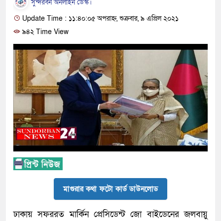
সুন্দরবন অনলাইন ডেস্ক।
Update Time : ১১:৪০:০৫ অপরাহ্ন, শুক্রবার, ৯ এপ্রিল ২০২১
৯৪২ Time View
মাগুরার কথা ফটো কার্ড ডাউনলোড
ঢাকায় সফররত মার্কিন প্রেসিডেন্ট জো বাইডেনের জলবায়ু