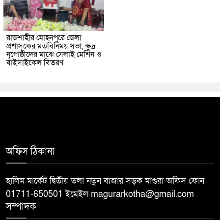
রাজশাহীর মোহনপুরে জেলা
প্রশাসকের মতবিনিময় সভা, ক্ষুদ্র
নৃগোষ্ঠীদের মাঝে সেলাই মেশিন ও
বাইসাইকেল বিতরণ
অফিস ঠিকানা
হালিম মার্কেট দ্বিতীয় তলা নতুন বাজার সড়ক মাগুরা অফিস ফোন
01711-650501 ইমেইল magurarkotha@gmail.com
সম্পাদক