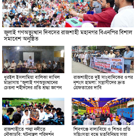
জুলাই গণঅভ্যুত্থান দিবসের রাজশাহী মহানগর বিএনপির বিশাল
সমাবেশ অনুষ্ঠিত
ধুরইল ইসলামিয়া বালিকা দাখিল
রাজশাহীতে দুই সাংবাদিকের ওপর
মাদ্রাসায় “জুলাই গণঅভ্যুত্থানের
নৃশংস হামলা: সন্ত্রাসীদের দ্রুত
চেতনা শহীদদের প্রতি শ্রদ্ধা জ্ঞাপন
গ্রেফতারের দাবি
রাজশাহীতে পদ্মা নদীতে
শিবগঞ্জে বাল্যবিয়ে ও শিশুর প্রতি
নৌকাডুবি: ঘটনাস্থল পরিদর্শন
সহিংসতা বন্ধে মতবিনিময় সভা