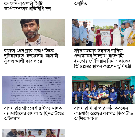
করলেন রাজশাহী সিটি
অনুষ্ঠিত
কর্পোরেশনের প্রতিনিধি দল
বরেন্দ্র প্রেস ক্লাব সভাপতিকে
ক্রীড়াক্ষেত্রের উন্নয়নে রাসিক
ছুরিকাঘাতে হত্যাচেষ্টা: আসামী
প্রশাসকের উদ্যোগ, রাজশাহী
সুরুজ আলী কারাগারে
ইনডোর স্টেডিয়াম নির্মাণ কাজের
ভিত্তিপ্রস্তর স্থাপন করলেন ভূমিমন্ত্রী
বাগমারায় প্রতিবেশীর উপর মাদক
বাগমারা থানা পরিদর্শন করলেন
ব্যবসায়ীদের হামলা ও ছিনতাইয়ের
রাজশাহী রেঞ্জের নবাগত ডিআইজি
অভিযোগ
আশিক সাঈদ