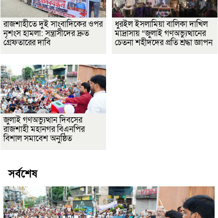
রাজশাহীতে দুই সাংবাদিকের ওপর
ধুরইল ইসলামিয়া বালিকা দাখিল
নৃশংস হামলা: সন্ত্রাসীদের দ্রুত
মাদ্রাসায় “জুলাই গণঅভ্যুত্থানের
গ্রেফতারের দাবি
চেতনা শহীদদের প্রতি শ্রদ্ধা জ্ঞাপন
জুলাই গণঅভ্যুত্থান দিবসের
রাজশাহী মহানগর বিএনপির
বিশাল সমাবেশ অনুষ্ঠিত
সর্বশেষ