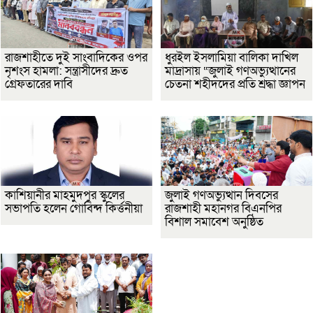
রাজশাহীতে দুই সাংবাদিকের ওপর
ধুরইল ইসলামিয়া বালিকা দাখিল
নৃশংস হামলা: সন্ত্রাসীদের দ্রুত
মাদ্রাসায় “জুলাই গণঅভ্যুত্থানের
গ্রেফতারের দাবি
চেতনা শহীদদের প্রতি শ্রদ্ধা জ্ঞাপন
কাশিয়ানীর মাহমুদপুর স্কুলের
জুলাই গণঅভ্যুত্থান দিবসের
সভাপতি হলেন গোবিন্দ কির্ত্তনীয়া
রাজশাহী মহানগর বিএনপির
বিশাল সমাবেশ অনুষ্ঠিত