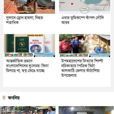
সুদানে ড্রোন হামলা, নিহত
এবার ভূমিকম্পে কাঁপল সৌদি
শতাধিক
আরব
আন্তর্জাতিক ভ্রমণে
উপমহাদেশের বিখ্যাত শিল্পী
বাংলাদেশিদের দুঃসময়: ভিসা
নচিকাতার পৈত্রিক ভিঠা
মিলছে না, স্বপ্ন ভেঙে যাচ্ছে
ঝালকাঠি জেলার কাঁঠালিয়া
উপজেলায়
জনপ্রিয়