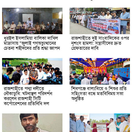
ধুরইল ইসলামিয়া বালিকা দাখিল
রাজশাহীতে দুই সাংবাদিকের ওপর
মাদ্রাসায় “জুলাই গণঅভ্যুত্থানের
নৃশংস হামলা: সন্ত্রাসীদের দ্রুত
চেতনা শহীদদের প্রতি শ্রদ্ধা জ্ঞাপন
গ্রেফতারের দাবি
রাজশাহীতে পদ্মা নদীতে
শিবগঞ্জে বাল্যবিয়ে ও শিশুর প্রতি
নৌকাডুবি: ঘটনাস্থল পরিদর্শন
সহিংসতা বন্ধে মতবিনিময় সভা
করলেন রাজশাহী সিটি
অনুষ্ঠিত
কর্পোরেশনের প্রতিনিধি দল