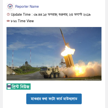
Reporter Name
Update Time : ০৯:৪৪:১৫ অপরাহ্ন, শুক্রবার, ২৩ অগাস্ট ২০১৯
৮৬০ Time View
মাগুরার কথা ফটো কার্ড ডাউনলোড